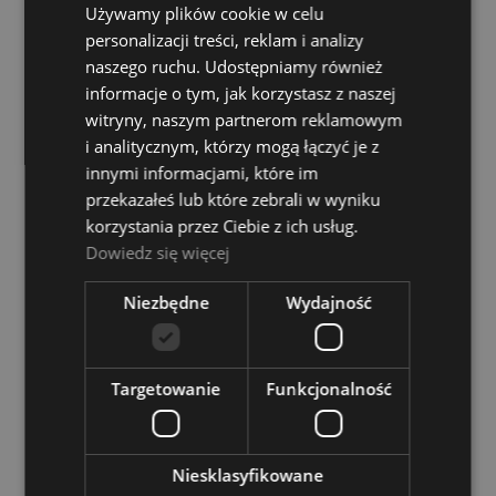
Używamy plików cookie w celu
DO KOSZYKA
personalizacji treści, reklam i analizy
naszego ruchu. Udostępniamy również
informacje o tym, jak korzystasz z naszej
witryny, naszym partnerom reklamowym
i analitycznym, którzy mogą łączyć je z
innymi informacjami, które im
Adapter - Pig Hog PX-14BAN 6,3mm TS F Dual
przekazałeś lub które zebrali w wyniku
Banana 6"
korzystania przez Ciebie z ich usług.
Dowiedz się więcej
Dostępność:
średnia ilość
115,00 zł
Niezbędne
Wydajność
DO KOSZYKA
Targetowanie
Funkcjonalność
Pig Hog PY-S214S
Niesklasyfikowane
Dostępność:
średnia ilość