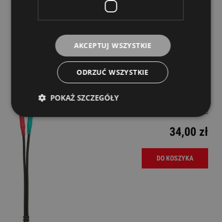
39,00 zł
AKCEPTUJ WSZYSTKIE
DO KOSZYKA
ODRZUĆ WSZYSTKIE
Pig Hog PY-HS235M 3,5mm TRRS F 2x 3,5mm
TRS M
POKAŻ SZCZEGÓŁY
Dostępność:
średnia ilość
34,00 zł
DO KOSZYKA