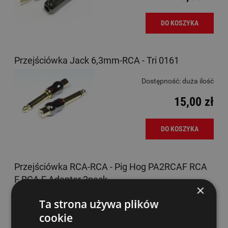
DO KOSZYKA
Przejściówka Jack 6,3mm-RCA - Tri 0161
Dostępność:
duża ilość
15,00 zł
DO KOSZYKA
Przejściówka RCA-RCA - Pig Hog PA2RCAF RCA
F RCA F Adapter 2pack
×
Dostępność:
duża ilość
Ta strona używa plików
cookie
13,00 zł