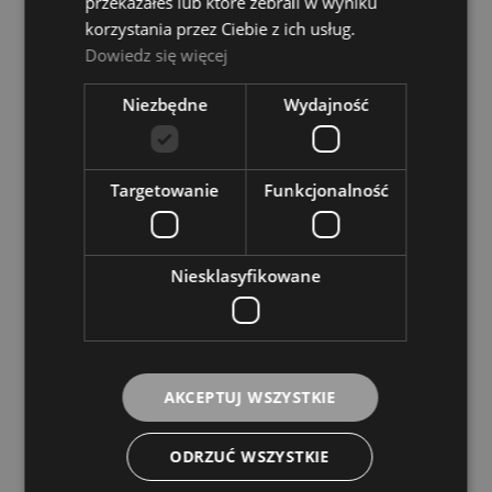
przekazałeś lub które zebrali w wyniku
Dostępność:
duża ilość
korzystania przez Ciebie z ich usług.
Dowiedz się więcej
9,00 zł
Niezbędne
Wydajność
DO KOSZYKA
Targetowanie
Funkcjonalność
Niesklasyfikowane
Ruby MG45F Brelok Gitara
Dostępność:
duża ilość
9,00 zł
AKCEPTUJ WSZYSTKIE
DO KOSZYKA
ODRZUĆ WSZYSTKIE