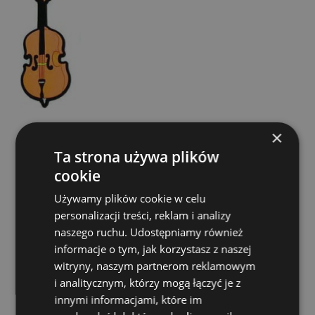
×
Ta strona używa plików
Ruby MG62 Para breloków Dęte
cookie
Dostępność:
duża ilość
Używamy plików cookie w celu
15,00 zł
personalizacji treści, reklam i analizy
naszego ruchu. Udostępniamy również
informacje o tym, jak korzystasz z naszej
DO KOSZYKA
witryny, naszym partnerom reklamowym
i analitycznym, którzy mogą łączyć je z
innymi informacjami, które im
Ruby MG45G Brelok Skrzypce