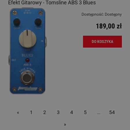
Efekt Gitarowy - Tomsline ABS 3 Blues
Dostępność:
Dostępny
189,00 zł
DO KOSZYKA
«
1
2
3
4
5
...
54
»