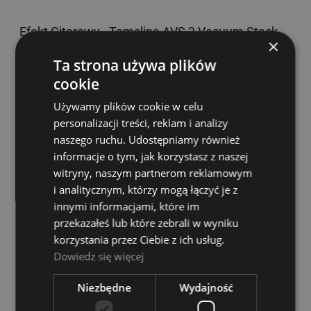
Efekt Gitarowy - Tomsline AVS 3 Vacuum Stack
×
Dostępność:
Dostępny
Ta strona używa plików
cookie
189,00 zł
Używamy plików cookie w celu
personalizacji treści, reklam i analizy
DO KOSZYKA
naszego ruchu. Udostępniamy również
informacje o tym, jak korzystasz z naszej
witryny, naszym partnerom reklamowym
i analitycznym, którzy mogą łączyć je z
innymi informacjami, które im
przekazałeś lub które zebrali w wyniku
korzystania przez Ciebie z ich usług.
Dowiedz się więcej
Niezbędne
Wydajność
Singular Sound BeatBuddy 10th Anniversary