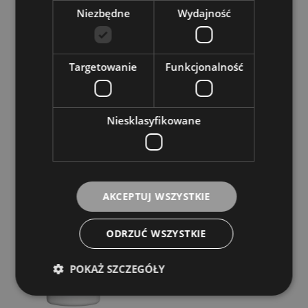
Niezbędne
Wydajność
Targetowanie
Funkcjonalność
Niesklasyfikowane
Środek do pielęgnacji - J. Meinlschmidt JM Slide
Gel 7
Dostępność:
średnia ilość
AKCEPTUJ WSZYSTKIE
36,00 zł
ODRZUĆ WSZYSTKIE
DO KOSZYKA
POKAŻ SZCZEGÓŁY