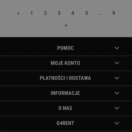
«
1
2
3
4
5
...
9
»
POMOC
MOJE KONTO
PŁATNOŚCI I DOSTAWA
INFORMACJE
O NAS
G4RENT