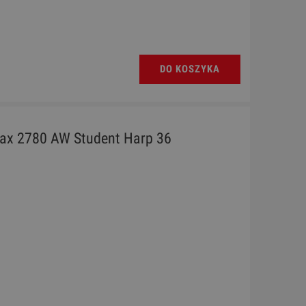
M E
Ukulele - Chateau BAS01EX YL
DO KOSZYKA
130,00 zł
Cena regularna:
189,00 zł
Najniższa cena:
189,00 zł
ifax 2780 AW Student Harp 36
DO KOSZYKA