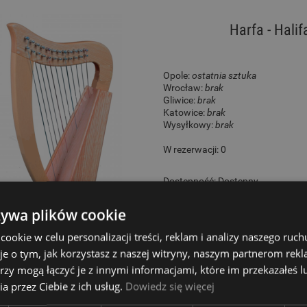
Harfa - Hali
Opole:
ostatnia sztuka
Wrocław:
brak
Gliwice:
brak
Katowice:
brak
Wysyłkowy:
brak
W rezerwacji: 0
Dostępność:
Dostępny
959,00 zł
żywa plików cookie
okie w celu personalizacji treści, reklam i analizy naszego ru
je o tym, jak korzystasz z naszej witryny, naszym partnerom re
rzy mogą łączyć je z innymi informacjami, które im przekazałeś l
Harfa celtycka - Hal
a przez Ciebie z ich usług.
Dowiedz się więcej