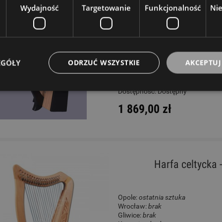
Wydajność
Targetowanie
Funkcjonalność
Ni
Opole:
brak
Wrocław:
ostatnia sztuka
Gliwice:
brak
Katowice:
brak
Wysyłkowy:
brak
EGÓŁY
ODRZUĆ WSZYSTKIE
AKCEPTUJ
W rezerwacji: 0
Dostępność:
Dostępny
1 869,00 zł
Harfa celtycka 
Opole:
ostatnia sztuka
Wrocław:
brak
Gliwice:
brak