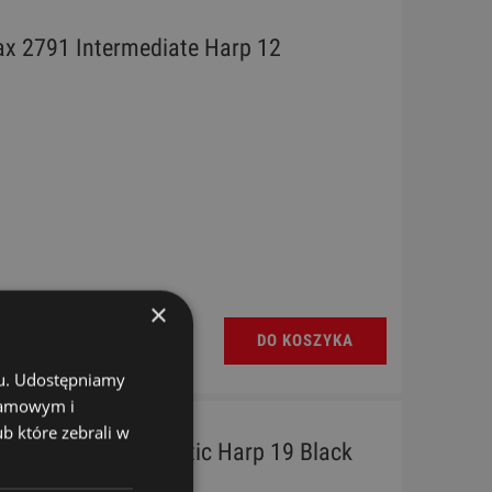
fax 2791 Intermediate Harp 12
×
DO KOSZYKA
chu. Udostępniamy
klamowym i
ub które zebrali w
ifax 2772 BW BK Celtic Harp 19 Black