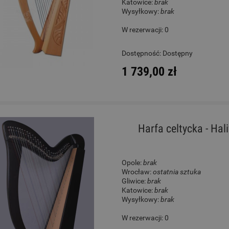
Katowice:
brak
Wysyłkowy:
brak
W rezerwacji: 0
Dostępność:
Dostępny
1 739,00 zł
Harfa celtycka - Hal
Opole:
brak
Wrocław:
ostatnia sztuka
Gliwice:
brak
Katowice:
brak
Wysyłkowy:
brak
W rezerwacji: 0