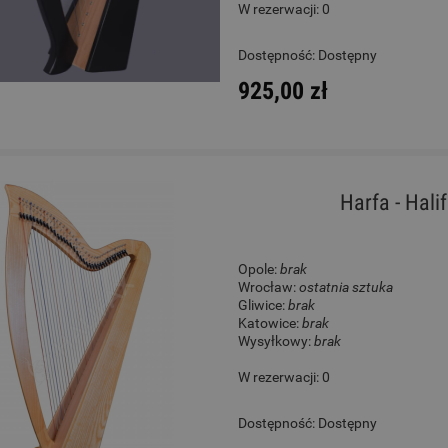
W rezerwacji: 0
M5266T #256 Black Memory
Ukulele - Cordoba 15C
Dostępność:
Dostępny
925,00 zł
4 500,00 zł
450,00 zł
Cena regularna:
4 999,00 zł
Cena regularna:
529,00 zł
Najniższa cena:
4 999,00 zł
Najniższa cena:
529,00 zł
Harfa - Hal
DO KOSZYKA
DO KOSZYKA
Opole:
brak
Wrocław:
ostatnia sztuka
Gliwice:
brak
Katowice:
brak
Wysyłkowy:
brak
W rezerwacji: 0
Dostępność:
Dostępny