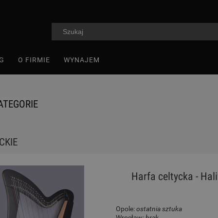
G
O FIRMIE
WYNAJEM
ATEGORIE
CKIE
Harfa celtycka - Hal
Opole:
ostatnia sztuka
Wrocław:
brak