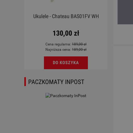
emona
Ukulele - Chateau BAS01FV WH
Mes P
130,00 zł
Cena regularna:
189,00 zł
Najniższa cena:
189,00 zł
DO KOSZYKA
PACZKOMATY INPOST