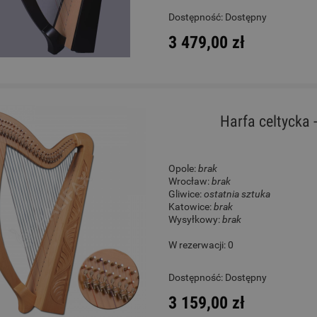
Dostępność:
Dostępny
3 479,00 zł
Harfa celtycka 
Opole:
brak
Wrocław:
brak
Gliwice:
ostatnia sztuka
Katowice:
brak
Wysyłkowy:
brak
W rezerwacji: 0
Dostępność:
Dostępny
3 159,00 zł