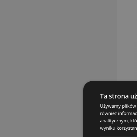
Ta strona u
Używamy plików co
również informac
analitycznym, któ
wyniku korzystani