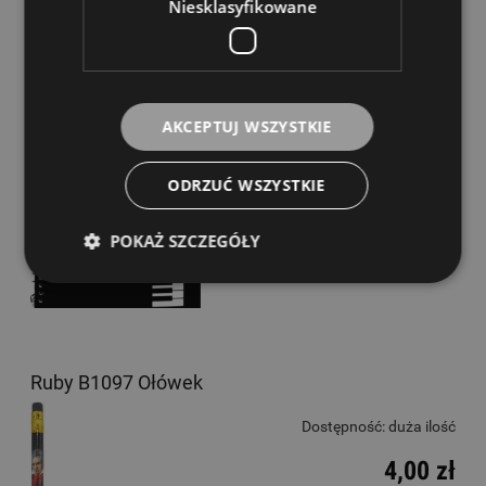
Niesklasyfikowane
Ruby MG40 Zeszyt nutowy
Dostępność:
duża ilość
AKCEPTUJ WSZYSTKIE
15,00 zł
ODRZUĆ WSZYSTKIE
DO KOSZYKA
POKAŻ SZCZEGÓŁY
Ruby B1097 Ołówek
Dostępność:
duża ilość
4,00 zł