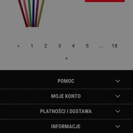
«
1
2
3
4
5
...
18
»
POMOC
MOJE KONTO
PŁATNOŚCI I DOSTAWA
INFORMACJE