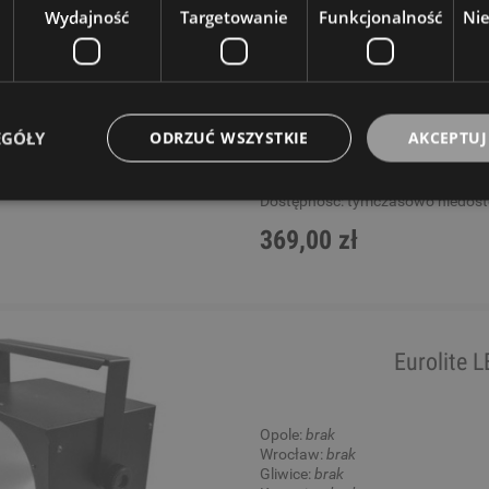
Wydajność
Targetowanie
Funkcjonalność
Ni
Opole:
brak
Wrocław:
brak
Gliwice:
brak
Katowice:
brak
Wysyłkowy:
brak
EGÓŁY
ODRZUĆ WSZYSTKIE
AKCEPTUJ
W rezerwacji: 0
Dostępność:
tymczasowo niedos
369,00 zł
Eurolite 
Opole:
brak
Wrocław:
brak
Gliwice:
brak