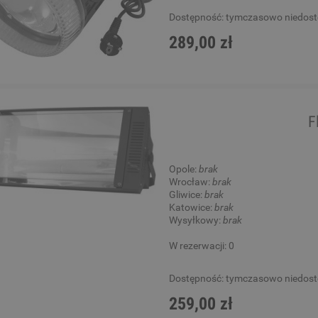
Dostępność:
tymczasowo niedos
289,00 zł
F
Opole:
brak
Wrocław:
brak
Gliwice:
brak
Katowice:
brak
Wysyłkowy:
brak
W rezerwacji: 0
Dostępność:
tymczasowo niedos
259,00 zł