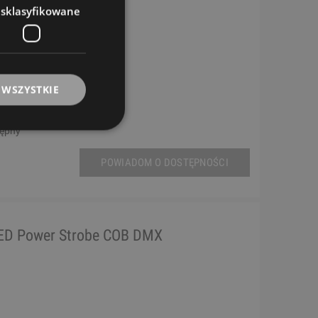
esklasyfikowane
 WSZYSTKIE
tępny
POWIADOM O DOSTĘPNOŚCI
LED Power Strobe COB DMX