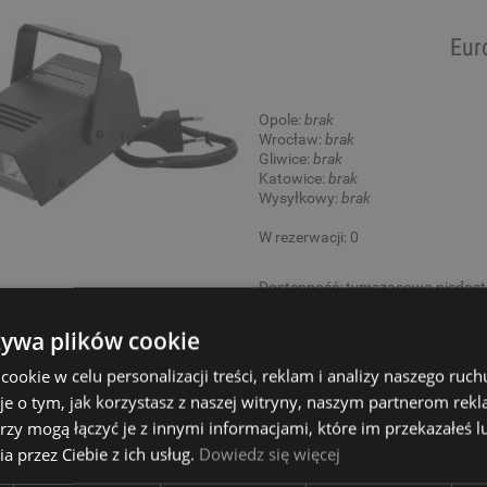
Eur
Opole:
brak
Wrocław:
brak
Gliwice:
brak
Katowice:
brak
Wysyłkowy:
brak
W rezerwacji: 0
Dostępność:
tymczasowo niedos
52,00 zł
żywa plików cookie
okie w celu personalizacji treści, reklam i analizy naszego ru
je o tym, jak korzystasz z naszej witryny, naszym partnerom re
rzy mogą łączyć je z innymi informacjami, które im przekazałeś l
Euroli
a przez Ciebie z ich usług.
Dowiedz się więcej