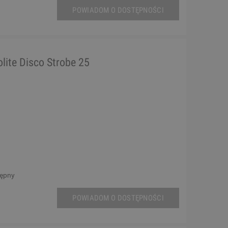
POWIADOM O DOSTĘPNOŚCI
olite Disco Strobe 25
tępny
POWIADOM O DOSTĘPNOŚCI