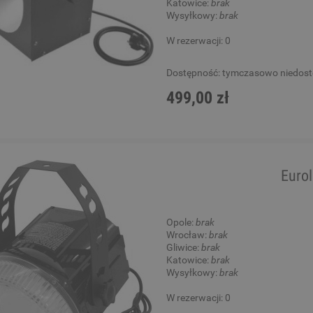
Katowice:
brak
Wysyłkowy:
brak
W rezerwacji: 0
Dostępność:
tymczasowo niedos
499,00 zł
Eurol
Opole:
brak
Wrocław:
brak
Gliwice:
brak
Katowice:
brak
Wysyłkowy:
brak
W rezerwacji: 0