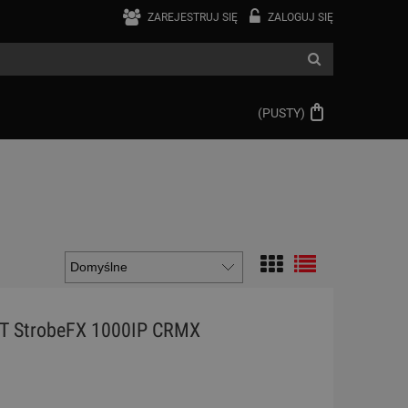
ZAREJESTRUJ SIĘ
ZALOGUJ SIĘ
(PUSTY)
RT StrobeFX 1000IP CRMX