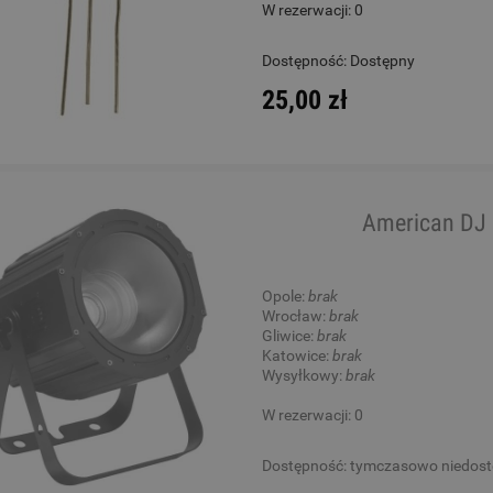
W rezerwacji: 0
l - Mes MPZ1412B Marching
Gitara Klasyczna 4/4 - K
Dostępność:
Dostępny
Snare
S65C GG Sofia Guita
25,00 zł
1 100,00 zł
1 050,00 zł
Cena regularna:
1 619,00 zł
Cena regularna:
1 355,00 zł
Najniższa cena:
1 619,00 zł
Najniższa cena:
1 355,00 zł
American DJ
DO KOSZYKA
DO KOSZYKA
Opole:
brak
Wrocław:
brak
Gliwice:
brak
Katowice:
brak
Wysyłkowy:
brak
W rezerwacji: 0
Dostępność:
tymczasowo niedos