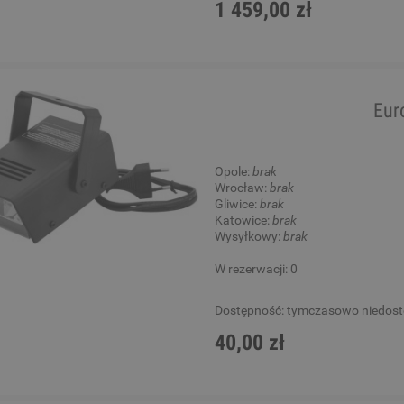
1 459,00 zł
Eur
Opole:
brak
Wrocław:
brak
Gliwice:
brak
Katowice:
brak
Wysyłkowy:
brak
W rezerwacji: 0
Dostępność:
tymczasowo niedos
40,00 zł