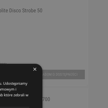
olite Disco Strobe 50
tępny
×
POWIADOM O DOSTĘPNOŚCI
chu. Udostępniamy
klamowym i
ub które zebrali w
te DMX Superstrobe 2700