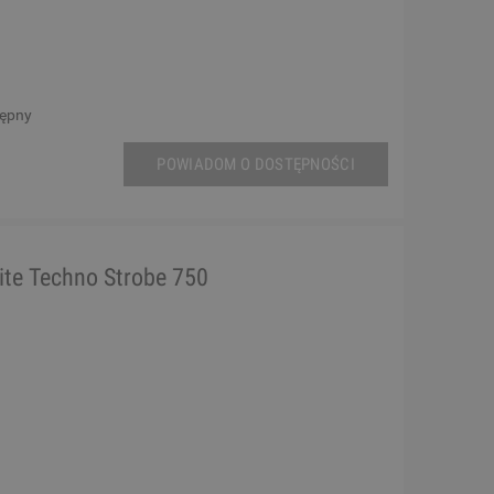
tępny
POWIADOM O DOSTĘPNOŚCI
ite Techno Strobe 750