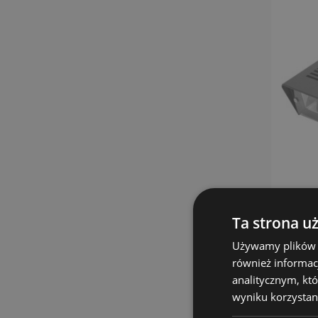
Ta strona u
Używamy plików co
również informac
analitycznym, któ
wyniku korzystani