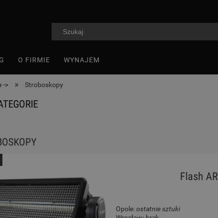
G
O FIRMIE
WYNAJEM
»
 ->
Stroboskopy
ATEGORIE
BOSKOPY
Flash A
Opole:
ostatnie sztuki
Wrocław:
brak