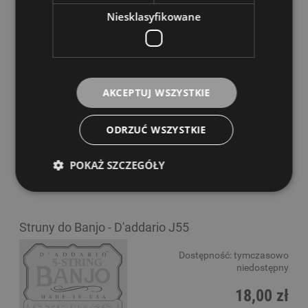
Niesklasyfikowane
Struny do Banjo - D'addario EJ69B
Dostępność:
tymczasowo
AKCEPTUJ WSZYSTKIE
niedostępny
28,00 zł
ODRZUĆ WSZYSTKIE
POWIADOM O DOSTĘPNOŚCI
POKAŻ SZCZEGÓŁY
Struny do Banjo - D'addario J55
Dostępność:
tymczasowo
niedostępny
18,00 zł