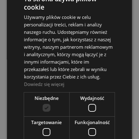
cookie
Struny do Banjo - D'addario EJ61
Używamy plików cookie w celu
personalizacji treści, reklam i analizy
Dostępność:
tymczasowo
niedostępny
naszego ruchu. Udostępniamy również
informacje o tym, jak korzystasz z naszej
27,00 zł
witryny, naszym partnerom reklamowym
i analitycznym, którzy mogą łączyć je z
POWIADOM O DOSTĘPNOŚCI
innymi informacjami, które im
przekazałeś lub które zebrali w wyniku
korzystania przez Ciebie z ich usług.
Dowiedz się więcej
Struny do Banjo - D'Addario EJ61NY
Niezbędne
Wydajność
Dostępność:
tymczasowo
niedostępny
39,00 zł
Targetowanie
Funkcjonalność
POWIADOM O DOSTĘPNOŚCI