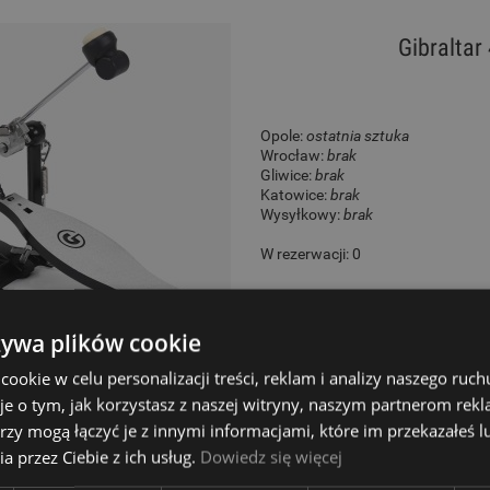
Gibralta
Opole:
ostatnia sztuka
Wrocław:
brak
Gliwice:
brak
Katowice:
brak
Wysyłkowy:
brak
W rezerwacji: 0
Dostępność:
Dostępny
żywa plików cookie
359,00 zł
okie w celu personalizacji treści, reklam i analizy naszego ru
je o tym, jak korzystasz z naszej witryny, naszym partnerom re
rzy mogą łączyć je z innymi informacjami, które im przekazałeś l
a przez Ciebie z ich usług.
Dowiedz się więcej
Gibralta