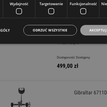
Wydajność
Targetowanie
Funkcjonalność
Ni
Opole:
brak
Wrocław:
brak
Gliwice:
brak
EGÓŁY
ODRZUĆ WSZYSTKIE
AKCEPTUJ
Katowice:
ostatnia sztuka
Wysyłkowy:
brak
W rezerwacji: 0
Dostępność:
Dostępny
499,00 zł
Gibraltar 6711D