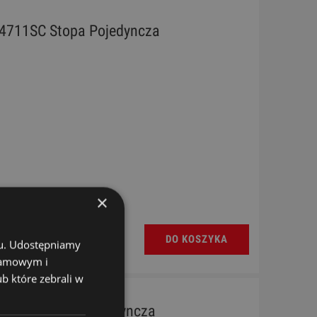
r 4711SC Stopa Pojedyncza
×
DO KOSZYKA
chu. Udostępniamy
klamowym i
ub które zebrali w
r 5711S Stopa Pojedyncza