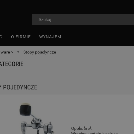
G
O FIRMIE
WYNAJEM
»
dware->
Stopy pojedyncze
ATEGORIE
Y POJEDYNCZE
Opole:
brak
Wrocław:
ostatnia sztuka