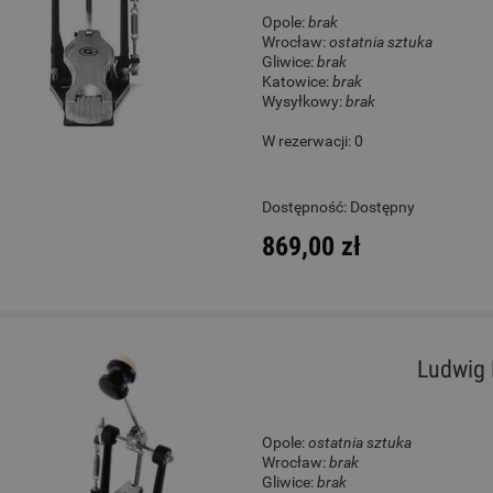
Opole:
brak
Wrocław:
ostatnia sztuka
Gliwice:
brak
Katowice:
brak
Wysyłkowy:
brak
W rezerwacji: 0
Dostępność:
Dostępny
869,00 zł
Ludwig 
Opole:
ostatnia sztuka
Wrocław:
brak
Gliwice:
brak