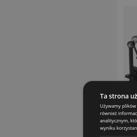
Ta strona u
Używamy plików co
również informac
analitycznym, któ
wyniku korzystani