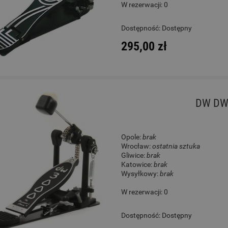
W rezerwacji: 0
ele - Chateau BAS01FV YL
Gitara Akustyczna - Chatea
Dostępność:
Dostępny
12-string Black
295,00 zł
130,00 zł
650,00 zł
Cena regularna:
189,00 zł
Cena regularna:
789,00 zł
Najniższa cena:
189,00 zł
Najniższa cena:
789,00 zł
DW DW3
DO KOSZYKA
DO KOSZYKA
Opole:
brak
Wrocław:
ostatnia sztuka
Gliwice:
brak
Katowice:
brak
Wysyłkowy:
brak
W rezerwacji: 0
Dostępność:
Dostępny