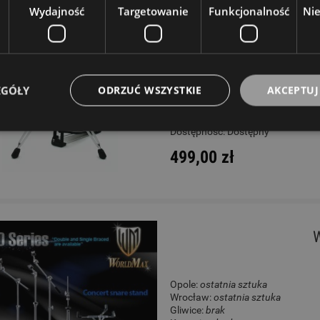
Wydajność
Targetowanie
Funkcjonalność
Ni
Opole:
brak
Wrocław:
ostatnia sztuka
Gliwice:
ostatnia sztuka
Katowice:
brak
Wysyłkowy:
brak
EGÓŁY
ODRZUĆ WSZYSTKIE
AKCEPTUJ
W rezerwacji: 0
Dostępność:
Dostępny
499,00 zł
Opole:
ostatnia sztuka
Wrocław:
ostatnia sztuka
Gliwice:
brak