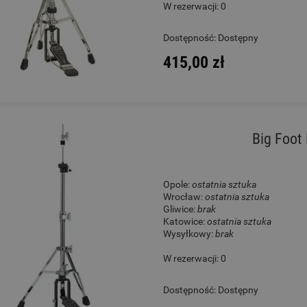
W rezerwacji: 0
M5266T #256 Black Memory
Ukulele - Cordoba 15C
Dostępność:
Dostępny
415,00 zł
4 500,00 zł
450,00 zł
Cena regularna:
4 999,00 zł
Cena regularna:
529,00 zł
Najniższa cena:
4 999,00 zł
Najniższa cena:
529,00 zł
Big Foot
DO KOSZYKA
DO KOSZYKA
Opole:
ostatnia sztuka
Wrocław:
ostatnia sztuka
Gliwice:
brak
Katowice:
ostatnia sztuka
Wysyłkowy:
brak
W rezerwacji: 0
Dostępność:
Dostępny