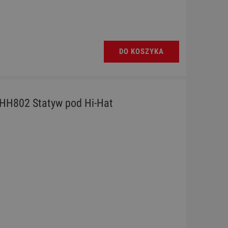
M E
Ukulele - Chateau BAS01EX YL
DO KOSZYKA
130,00 zł
Cena regularna:
189,00 zł
Najniższa cena:
189,00 zł
 HH802 Statyw pod Hi-Hat
DO KOSZYKA