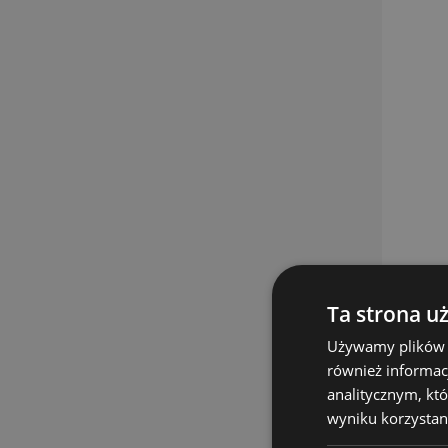
Ta strona u
Używamy plików co
również informac
analitycznym, któ
wyniku korzystani