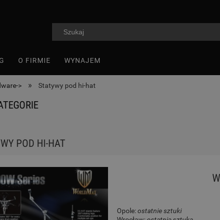
G
O FIRMIE
WYNAJEM
»
dware->
Statywy pod hi-hat
ATEGORIE
WY POD HI-HAT
W
Opole:
ostatnie sztuki
Wrocław:
ostatnia sztuka