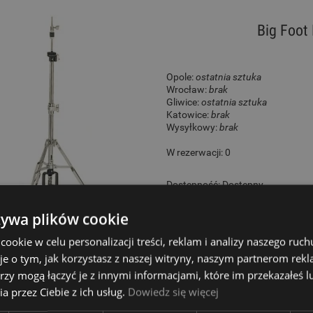
Big Foot
Opole:
ostatnia sztuka
Wrocław:
brak
Gliwice:
ostatnia sztuka
Katowice:
brak
Wysyłkowy:
brak
W rezerwacji: 0
Dostępność:
Dostępny
369,00 zł
żywa plików cookie
okie w celu personalizacji treści, reklam i analizy naszego ru
je o tym, jak korzystasz z naszej witryny, naszym partnerom re
rzy mogą łączyć je z innymi informacjami, które im przekazałeś l
Ludwig
a przez Ciebie z ich usług.
Dowiedz się więcej