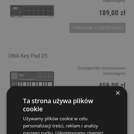
niedostępny
189,00 zł
POWIADOM O DOSTĘPNOŚCI
DNA Key Pad 25
Dostępność:
tymczasowo
niedostępny
459,00 zł
×
Ta strona używa plików
POWIADOM O DOSTĘPNOŚCI
cookie
Używamy plików cookie w celu
personalizacji treści, reklam i analizy
DNA Panda Mini
naszego ruchu. Udostępniamy również