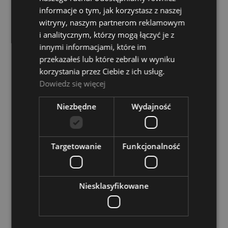
informacje o tym, jak korzystasz z naszej
Dostępność:
tymczasowo
niedostępny
witryny, naszym partnerom reklamowym
i analitycznym, którzy mogą łączyć je z
279,00 zł
innymi informacjami, które im
przekazałeś lub które zebrali w wyniku
POWIADOM O DOSTĘPNOŚCI
korzystania przez Ciebie z ich usług.
Dowiedz się więcej
Niezbędne
Wydajność
DNA Studio Pad Pro
Dostępność:
tymczasowo
niedostępny
Targetowanie
Funkcjonalność
479,00 zł
Niesklasyfikowane
POWIADOM O DOSTĘPNOŚCI