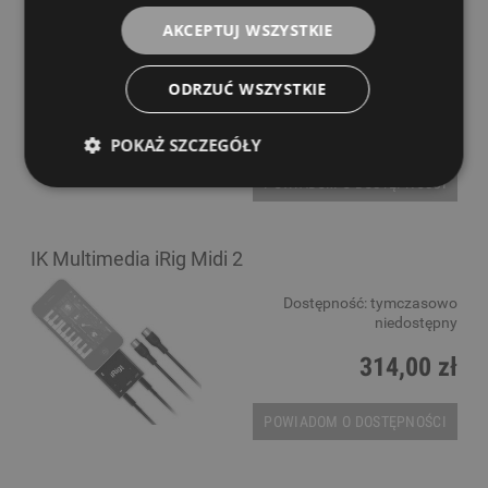
Icon MIdiPort
AKCEPTUJ WSZYSTKIE
Dostępność:
tymczasowo
niedostępny
ODRZUĆ WSZYSTKIE
119,00 zł
POKAŻ SZCZEGÓŁY
POWIADOM O DOSTĘPNOŚCI
IK Multimedia iRig Midi 2
Dostępność:
tymczasowo
niedostępny
314,00 zł
POWIADOM O DOSTĘPNOŚCI