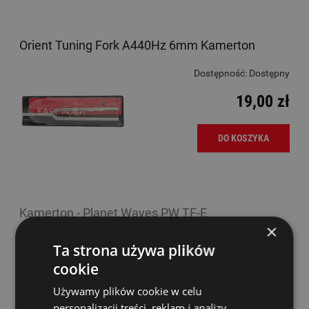
Orient Tuning Fork A440Hz 6mm Kamerton
Dostępność:
Dostępny
19,00 zł
DO KOSZYKA
Kamerton - Planet Waves PW TF-E
×
Dostępność:
tymczasowo
Ta strona używa plików
niedostępny
cookie
36,00 zł
Używamy plików cookie w celu
personalizacji treści, reklam i analizy