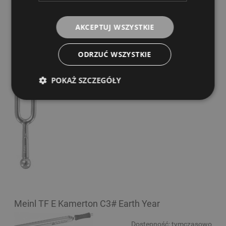
Kamerton - Wittner 921 A443Hz
AKCEPTUJ WSZYSTKIE
Dostępność:
tymczasowo
niedostępny
ODRZUĆ WSZYSTKIE
49,00 zł
POKAŻ SZCZEGÓŁY
POWIADOM O DOSTĘPNOŚCI
Meinl TF E Kamerton C3# Earth Year
Dostępność:
tymczasowo