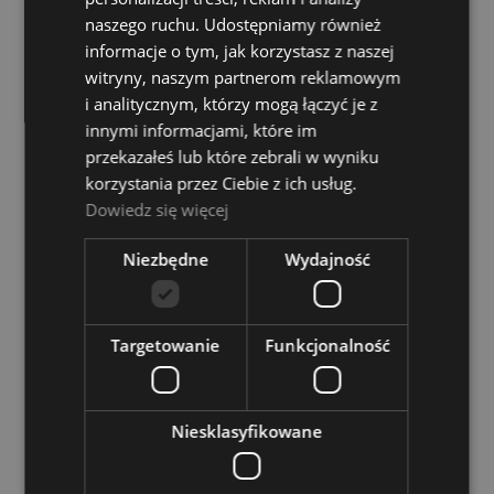
POWIADOM O DOSTĘPNOŚCI
naszego ruchu. Udostępniamy również
informacje o tym, jak korzystasz z naszej
witryny, naszym partnerom reklamowym
Kamerton - Wittner 921 A442Hz
i analitycznym, którzy mogą łączyć je z
innymi informacjami, które im
Dostępność:
tymczasowo
niedostępny
przekazałeś lub które zebrali w wyniku
korzystania przez Ciebie z ich usług.
46,00 zł
Dowiedz się więcej
POWIADOM O DOSTĘPNOŚCI
Niezbędne
Wydajność
Targetowanie
Funkcjonalność
Niesklasyfikowane