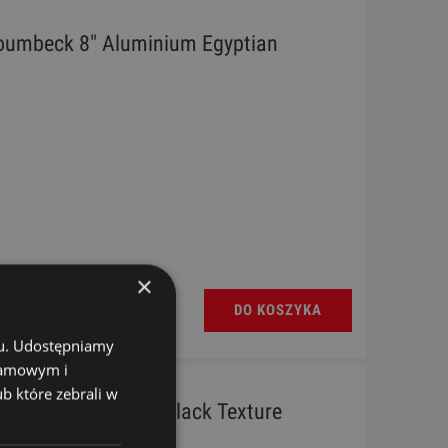
oumbeck 8" Aluminium Egyptian
×
DO KOSZYKA
chu. Udostępniamy
klamowym i
ub które zebrali w
B 17 CB Coopper Black Texture