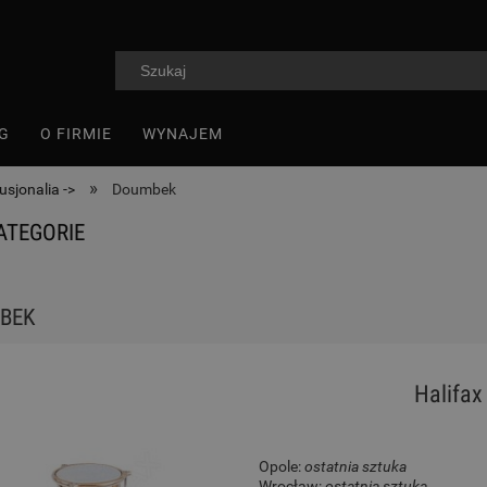
G
O FIRMIE
WYNAJEM
»
usjonalia ->
Doumbek
ATEGORIE
BEK
Halifax
Opole:
ostatnia sztuka
Wrocław:
ostatnia sztuka