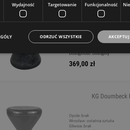
Wydajność
Targetowanie
Funkcjonalność
Ni
Opole:
brak
Wrocław:
ostatnia sztuka
Gliwice:
ostatnia sztuka
Katowice:
brak
Wysyłkowy:
brak
EGÓŁY
ODRZUĆ WSZYSTKIE
AKCEPTUJ
W rezerwacji: 0
Dostępność:
Dostępny
369,00 zł
KG Doumbeck F
Opole:
brak
Wrocław:
ostatnia sztuka
Gliwice:
brak