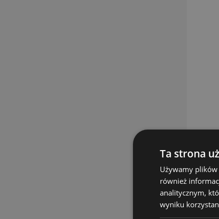
Ta strona u
Używamy plików co
również informac
analitycznym, któ
wyniku korzystani