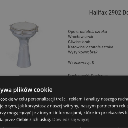
Halifax 2902 D
Opole:
ostatnia sztuka
Wrocław:
brak
Gliwice:
brak
Katowice:
ostatnia sztuka
Wysyłkowy:
brak
W rezerwacji: 0
Dostępność:
Dostępny
235,00 zł
żywa plików cookie
okie w celu personalizacji treści, reklam i analizy naszego ru
je o tym, jak korzystasz z naszej witryny, naszym partnerom re
rzy mogą łączyć je z innymi informacjami, które im przekazałeś l
KG Doumbeck FD
a przez Ciebie z ich usług.
Dowiedz się więcej