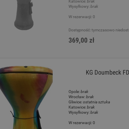
Katowice:
brak
Wysyłkowy:
brak
W rezerwacji: 0
Dostępność:
tymczasowo niedos
369,00 zł
KG Doumbeck FDB
Opole:
brak
Wrocław:
brak
Gliwice:
ostatnia sztuka
Katowice:
brak
Wysyłkowy:
brak
W rezerwacji: 0