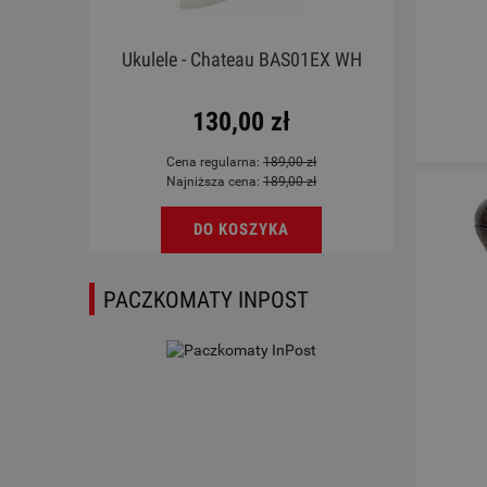
rdoba
Ukulele - Chateau BAS01EX WH
Mag
l
130,00 zł
Cena regularna:
189,00 zł
Najniższa cena:
189,00 zł
DO KOSZYKA
PACZKOMATY INPOST