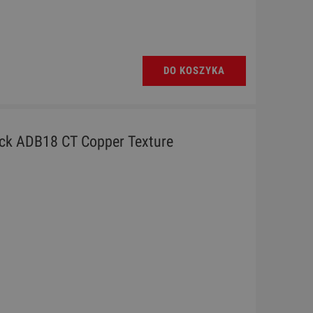
rdoba
Ukulele - Chateau BAS01FV LB
Sky
DO KOSZYKA
130,00 zł
Cena regularna:
189,00 zł
Najniższa cena:
189,00 zł
k ADB18 CT Copper Texture
DO KOSZYKA