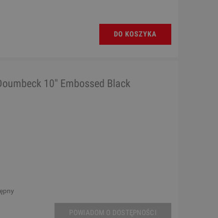
DO KOSZYKA
 Doumbeck 10" Embossed Black
tępny
POWIADOM O DOSTĘPNOŚCI