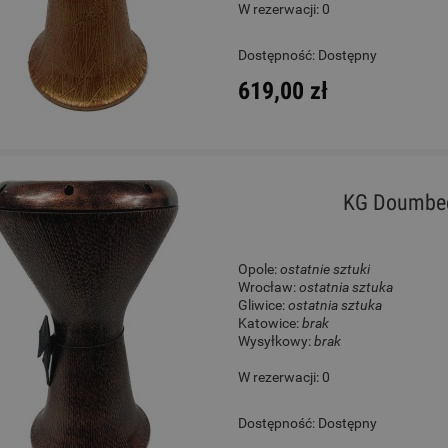
W rezerwacji: 0
adi M10-1 Moon Kalimba
Gitara Klasyczna 4/4 - Co
Dostępność:
Dostępny
Protege C1 Matiz Pale 
619,00 zł
299,00 zł
930,00 zł
Cena regularna:
399,00 zł
Cena regularna:
1 089,00 zł
Najniższa cena:
239,40 zł
Najniższa cena:
1 089,00 zł
KG Doumbec
DO KOSZYKA
DO KOSZYKA
Opole:
ostatnie sztuki
Wrocław:
ostatnia sztuka
Gliwice:
ostatnia sztuka
Katowice:
brak
Wysyłkowy:
brak
W rezerwacji: 0
Dostępność:
Dostępny