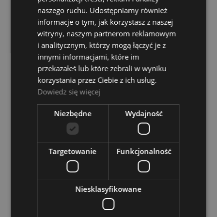
naszego ruchu. Udostępniamy również
Audix APS911 Battery Operated Phantom Power
informacje o tym, jak korzystasz z naszej
Adapter
witryny, naszym partnerom reklamowym
i analitycznym, którzy mogą łączyć je z
Dostępność:
tymczasowo
innymi informacjami, które im
niedostępny
przekazałeś lub które zebrali w wyniku
319,00 zł
korzystania przez Ciebie z ich usług.
Dowiedz się więcej
POWIADOM O DOSTĘPNOŚCI
Niezbędne
Wydajność
Targetowanie
Funkcjonalność
Moduł zasilający - Sennheiser K6
Dostępność:
tymczasowo
niedostępny
Niesklasyfikowane
1 119,00 zł