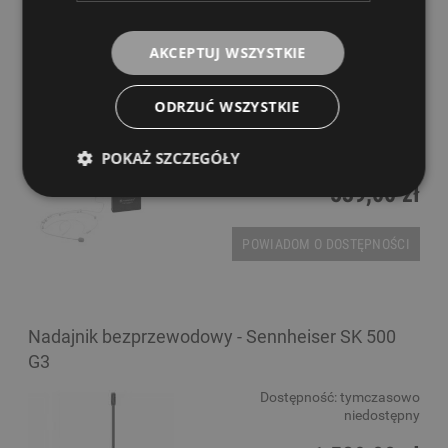
POWIADOM O DOSTĘPNOŚCI
AKCEPTUJ WSZYSTKIE
Nadajmik bezprzewodowy - Relacart UT 222
ODRZUĆ WSZYSTKIE
Dostępność:
tymczasowo
niedostępny
POKAŻ SZCZEGÓŁY
539,00 zł
POWIADOM O DOSTĘPNOŚCI
Nadajnik bezprzewodowy - Sennheiser SK 500
G3
Dostępność:
tymczasowo
niedostępny