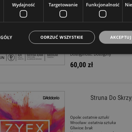
Wydajność
Targetowanie
Funkcjonalność
Ni
Opole:
brak
Wrocław:
ostatnie sztuki
Gliwice:
brak
Katowice:
ostatnie sztuki
Wysyłkowy:
brak
EGÓŁY
ODRZUĆ WSZYSTKIE
AKCEPTUJ
W rezerwacji: 0
Dostępność:
Dostępny
60,00 zł
Struna Do Skrzy
Opole:
ostatnie sztuki
Wrocław:
ostatnia sztuka
Gliwice:
brak