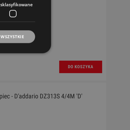
esklasyfikowane
 WSZYSTKIE
DO KOSZYKA
piec - D'addario DZ313S 4/4M 'D'