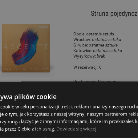
Struna pojedyncz
Opole:
ostatnie sztuki
Wrocław:
ostatnia sztuka
Gliwice:
ostatnia sztuka
Katowice:
ostatnia sztuka
Wysyłkowy:
brak
W rezerwacji: 0
Dostępność:
Dostępny
37,00 zł
żywa plików cookie
okie w celu personalizacji treści, reklam i analizy naszego ru
je o tym, jak korzystasz z naszej witryny, naszym partnerom re
rzy mogą łączyć je z innymi informacjami, które im przekazałeś l
Struna Do Skrzy
a przez Ciebie z ich usług.
Dowiedz się więcej