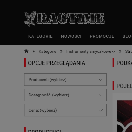
KATEGORIE
NOWOŚCI
PROMOCJE
BLO
»
»
»
Kategorie
Instrumenty smyczkowe ->
Str
OPCJE PRZEGLĄDANIA
PODK
Producent: (wybierz)
POJE
Dostępność: (wybierz)
Cena: (wybierz)