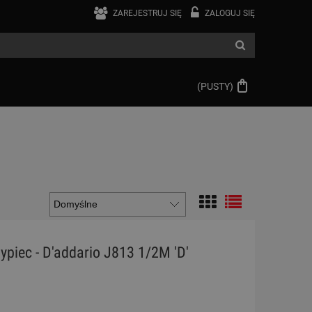
ZAREJESTRUJ SIĘ
ZALOGUJ SIĘ
(PUSTY)
ypiec - D'addario J813 1/2M 'D'