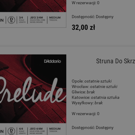
W rezerwacji: 0
a Klasyczna 4/4 - Kremona
Ukulele - Chateau BAS01
Dostępność:
Dostępny
F65C Fiesta Guitar
32,00 zł
1 450,00 zł
130,00 zł
Cena regularna:
1 885,00 zł
Cena regularna:
189,00 zł
Najniższa cena:
1 885,00 zł
Najniższa cena:
189,00 zł
Struna Do Skrz
DO KOSZYKA
DO KOSZYKA
Opole:
ostatnie sztuki
Wrocław:
ostatnie sztuki
Gliwice:
brak
Katowice:
ostatnia sztuka
Wysyłkowy:
brak
W rezerwacji: 0
Dostępność:
Dostępny