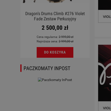
V GN
Dragon's Drums Climb #276 Violet
Gitar
Fade Zestaw Perkusyjny
2 500,00 zł
Cena regularna:
2 999,00 zł
Najniższa cena:
2 999,00 zł
DO KOSZYKA
PACZKOMATY INPOST