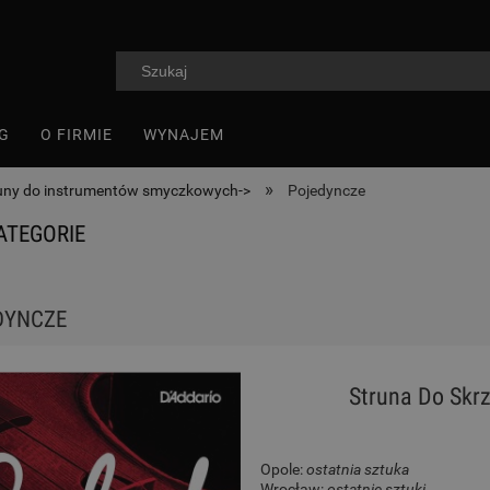
G
O FIRMIE
WYNAJEM
»
uny do instrumentów smyczkowych->
Pojedyncze
ATEGORIE
DYNCZE
Struna Do Skrz
Opole:
ostatnia sztuka
Wrocław:
ostatnie sztuki