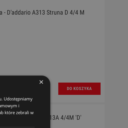
a - D'addario A313 Struna D 4/4 M
×
DO KOSZYKA
chu. Udostępniamy
klamowym i
ub które zebrali w
piec - D'addario DZ313A 4/4M 'D'