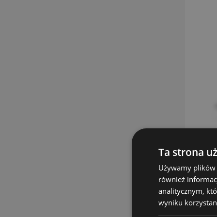
Ta strona u
Używamy plików co
również informac
analitycznym, któ
wyniku korzystani