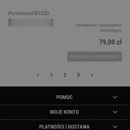
Puresound B1320
Dostępność:
tymczasowo
niedostępny
79,00 zł
POWIADOM O DOSTĘPNOŚCI
«
1
2
3
»
POMOC
MOJE KONTO
PŁATNOŚCI I DOSTAWA