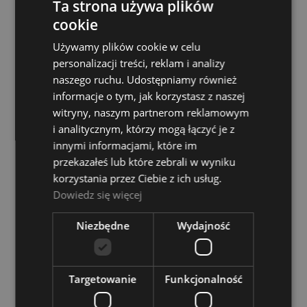
Ta strona używa plików
cookie
Używamy plików cookie w celu
personalizacji treści, reklam i analizy
naszego ruchu. Udostępniamy również
informacje o tym, jak korzystasz z naszej
Dixon PDSW 420 A
witryny, naszym partnerom reklamowym
Dostępność:
tymczasowo
i analitycznym, którzy mogą łączyć je z
niedostępny
innymi informacjami, które im
przekazałeś lub które zebrali w wyniku
24,00 zł
korzystania przez Ciebie z ich usług.
Dowiedz się więcej
POWIADOM O DOSTĘPNOŚCI
Niezbędne
Wydajność
Dixon PDSW 442 A
Dostępność:
tymczasowo
Targetowanie
Funkcjonalność
niedostępny