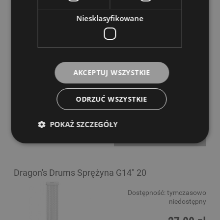
52,00 zł
Niesklasyfikowane
POWIADOM O DOSTĘPNOŚCI
Dragon's Drums Sprężyna B13" 20
AKCEPTUJ WSZYSTKIE
Dostępność:
tymczasowo
niedostępny
ODRZUĆ WSZYSTKIE
16,00 zł
POKAŻ SZCZEGÓŁY
POWIADOM O DOSTĘPNOŚCI
Dragon's Drums Sprężyna G14" 20
Dostępność:
tymczasowo
niedostępny