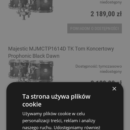
niedostępny
2 189,00 zł
POWIADOM O DOSTĘPNOŚCI
Majestic MJMCTP1614D TK Tom Koncertowy
Prophonic Black Dawn
Dostępność:
tymczasowo
niedostępny
2 189,00 zł
×
Ta strona używa plików
POWIADOM O DOSTĘPNOŚCI
cookie
Używamy plików cookie w celu
Promusin PCTT1010 MP
personalizacji treści, reklam i analizy
naszego ruchu. Udostępniamy również
Dostępność:
tymczasowo