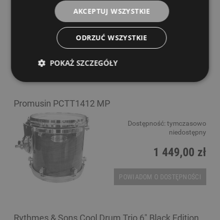
Dostępność:
tymczasowo
AKCEPTUJ WSZYSTKIE
niedostępny
1 249,00 zł
ODRZUĆ WSZYSTKIE
POKAŻ SZCZEGÓŁY
POWIADOM O DOSTĘPNOŚCI
Promusin PCTT1412 MP
Dostępność:
tymczasowo
niedostępny
1 449,00 zł
POWIADOM O DOSTĘPNOŚCI
Rythmes & Sons Cool Drum Trio 6" Black Edition