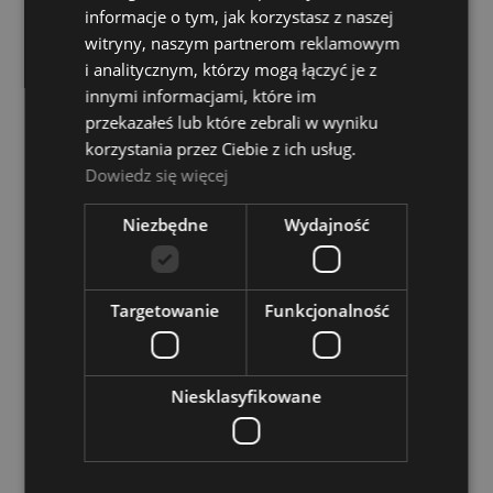
informacje o tym, jak korzystasz z naszej
niedostępny
witryny, naszym partnerom reklamowym
1 099,00 zł
i analitycznym, którzy mogą łączyć je z
innymi informacjami, które im
POWIADOM O DOSTĘPNOŚCI
przekazałeś lub które zebrali w wyniku
korzystania przez Ciebie z ich usług.
Dowiedz się więcej
Promusin PCTT1210 MP
Niezbędne
Wydajność
Dostępność:
tymczasowo
niedostępny
Targetowanie
Funkcjonalność
1 149,00 zł
POWIADOM O DOSTĘPNOŚCI
Niesklasyfikowane
Promusin PCTT1311 MP