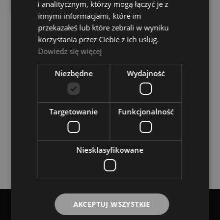
i analitycznym, którzy mogą łączyć je z
DO KOSZYKA
innymi informacjami, które im
przekazałeś lub które zebrali w wyniku
korzystania przez Ciebie z ich usług.
Dowiedz się więcej
Niezbędne
Wydajność
Kolberg 3110 Krzeslo Orkiestrowe
Dostępność:
tymczasowo
niedostępny
Targetowanie
Funkcjonalność
4 799,00 zł
Niesklasyfikowane
POWIADOM O DOSTĘPNOŚCI
AKCEPTUJ WSZYSTKIE
POMOC