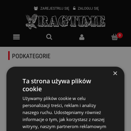
ZAREJESTRUJ SIĘ
ZALOGUJ SIĘ
PODKATEGORIE
×
WYPOSAŻENIE ORKIESTR
Ta strona używa plików
cookie
Bergerault B2113 Krzesło orkiestrowe
Używamy plików cookie w celu
personalizacji treści, reklam i analizy
Dostępność:
Dostępny
naszego ruchu. Udostępniamy również
1 599,00 zł
informacje o tym, jak korzystasz z naszej
witryny, naszym partnerom reklamowym