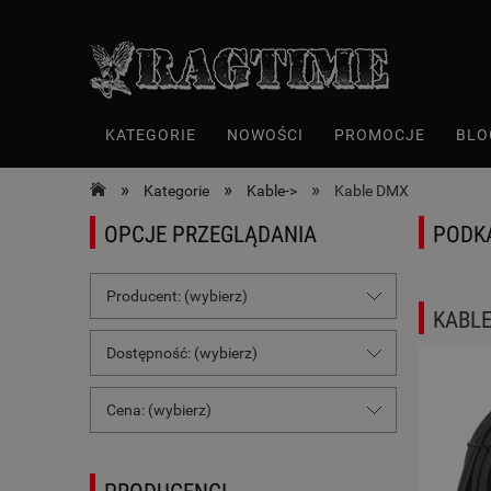
KATEGORIE
NOWOŚCI
PROMOCJE
BLO
»
»
»
Kategorie
Kable->
Kable DMX
OPCJE PRZEGLĄDANIA
PODK
Producent: (wybierz)
KABL
Dostępność: (wybierz)
Cena: (wybierz)