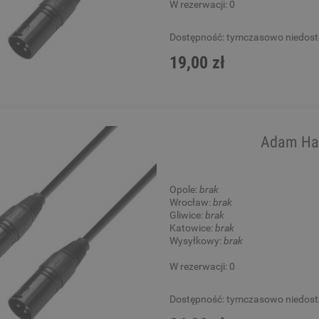
W rezerwacji: 0
Dostępność:
tymczasowo niedos
19,00 zł
Adam Ha
Opole:
brak
Wrocław:
brak
Gliwice:
brak
Katowice:
brak
Wysyłkowy:
brak
W rezerwacji: 0
Dostępność:
tymczasowo niedos