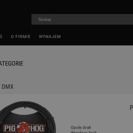
G
O FIRMIE
WYNAJEM
ATEGORIE
E DMX
P
Opole:
brak
Wrocław:
brak