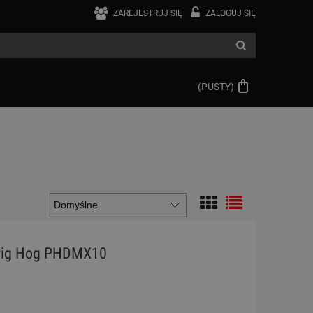
ZAREJESTRUJ SIĘ
ZALOGUJ SIĘ
(PUSTY)
ig Hog PHDMX10