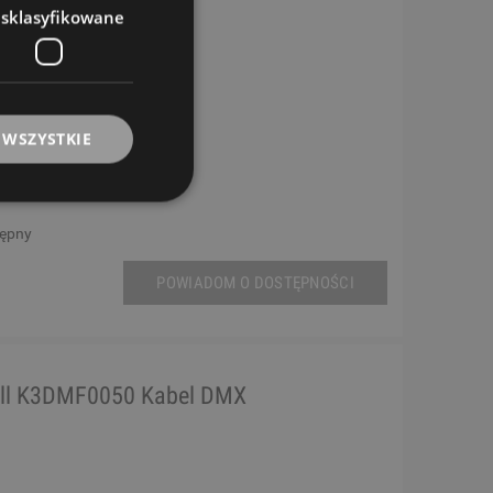
esklasyfikowane
 WSZYSTKIE
tępny
POWIADOM O DOSTĘPNOŚCI
ll K3DMF0050 Kabel DMX