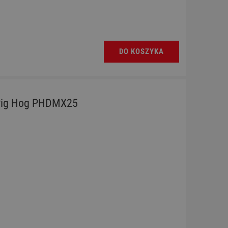
S
Ukulele - Chateau BAS01EX PK
DO KOSZYKA
130,00 zł
Cena regularna:
189,00 zł
Najniższa cena:
189,00 zł
ig Hog PHDMX25
DO KOSZYKA