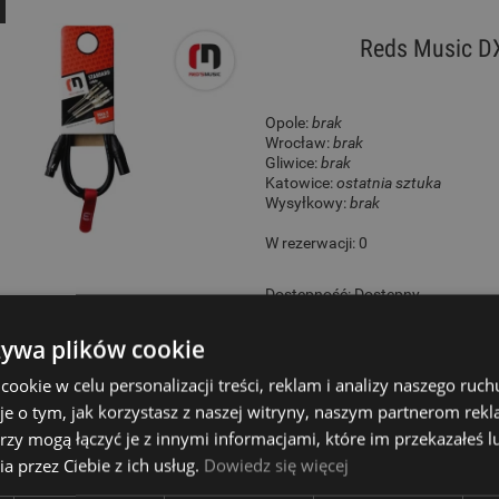
Reds Music D
Opole:
brak
Wrocław:
brak
Gliwice:
brak
Katowice:
ostatnia sztuka
Wysyłkowy:
brak
W rezerwacji: 0
Dostępność:
Dostępny
67,00 zł
żywa plików cookie
okie w celu personalizacji treści, reklam i analizy naszego ru
je o tym, jak korzystasz z naszej witryny, naszym partnerom re
rzy mogą łączyć je z innymi informacjami, które im przekazałeś l
Adam Hal
a przez Ciebie z ich usług.
Dowiedz się więcej