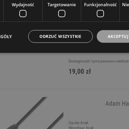
Wydajność
Targetowanie
Funkcjonalność
Ni
Opole:
brak
Wrocław:
brak
Gliwice:
brak
Katowice:
brak
Wysyłkowy:
brak
EGÓŁY
ODRZUĆ WSZYSTKIE
AKCEPTUJ
W rezerwacji: 0
Dostępność:
tymczasowo niedos
19,00 zł
Adam Ha
Opole:
brak
Wrocław:
brak