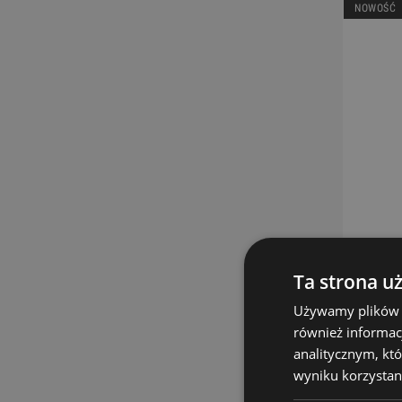
NOWOŚĆ
Ta strona u
Używamy plików co
również informac
analitycznym, któ
wyniku korzystani