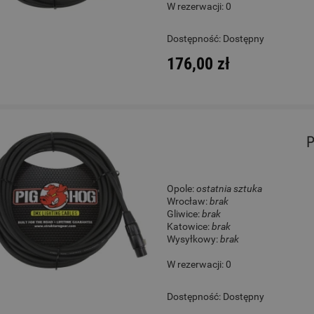
W rezerwacji: 0
Big Foot KL15 Kalimba
Ukulele - Cordoba 21
Dostępność:
Dostępny
176,00 zł
110,00 zł
550,00 zł
Cena regularna:
135,00 zł
Cena regularna:
699,00 zł
Najniższa cena:
135,00 zł
Najniższa cena:
699,00 zł
P
DO KOSZYKA
DO KOSZYKA
Opole:
ostatnia sztuka
Wrocław:
brak
Gliwice:
brak
Katowice:
brak
Wysyłkowy:
brak
W rezerwacji: 0
Dostępność:
Dostępny