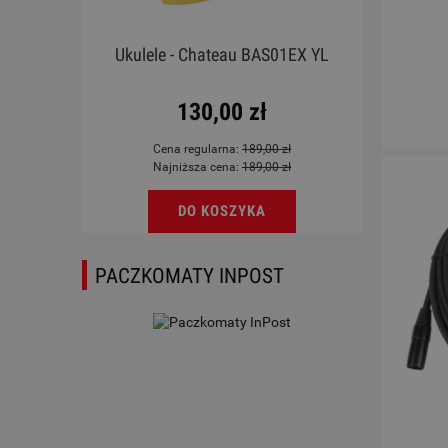
 E
Ukulele - Chateau BAS01EX YL
130,00 zł
Cena regularna:
189,00 zł
Najniższa cena:
189,00 zł
DO KOSZYKA
PACZKOMATY INPOST