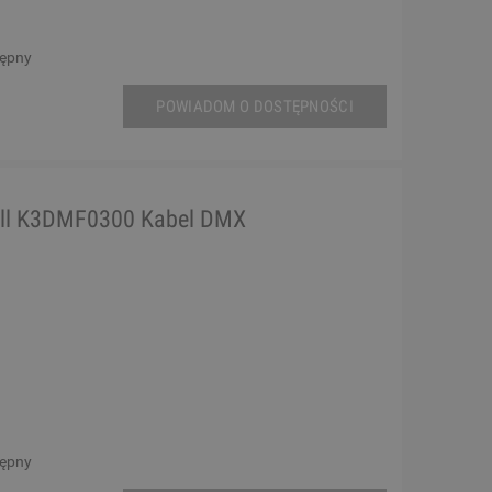
tępny
POWIADOM O DOSTĘPNOŚCI
ll K3DMF0300 Kabel DMX
tępny