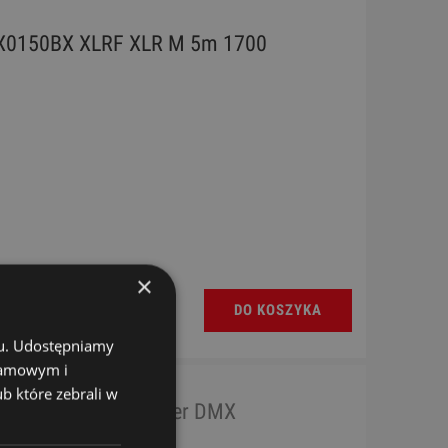
X0150BX XLRF XLR M 5m 1700
×
DO KOSZYKA
chu. Udostępniamy
klamowym i
ub które zebrali w
l K3DHM0020 Adapter DMX