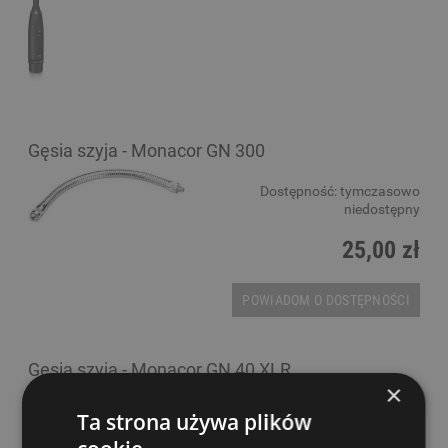
Gęsia szyja - Monacor GN 300
Dostępność:
tymczasowo
niedostępny
25,00 zł
POWIADOM O DOSTĘPNOŚCI
Gęsia szyja - Monacor GN 40 XLR
×
Dostępność:
tymczasowo
Ta strona używa plików
niedostępny