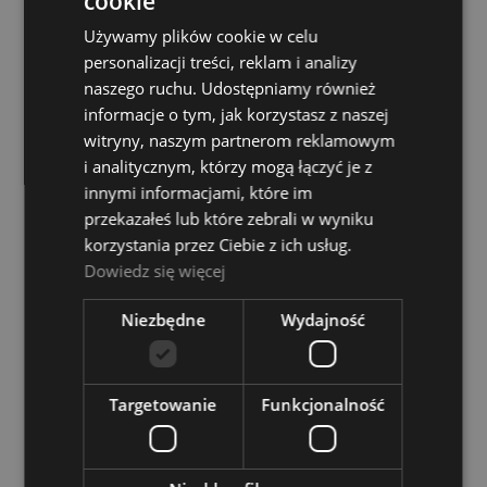
cookie
96,00 zł
Używamy plików cookie w celu
personalizacji treści, reklam i analizy
POWIADOM O DOSTĘPNOŚCI
naszego ruchu. Udostępniamy również
informacje o tym, jak korzystasz z naszej
witryny, naszym partnerom reklamowym
Gęsia szyja - Monacor GN 500
i analitycznym, którzy mogą łączyć je z
innymi informacjami, które im
Dostępność:
tymczasowo
przekazałeś lub które zebrali w wyniku
niedostępny
korzystania przez Ciebie z ich usług.
39,00 zł
Dowiedz się więcej
POWIADOM O DOSTĘPNOŚCI
Niezbędne
Wydajność
Gęsia szyja - Proel APM 60 BK
Targetowanie
Funkcjonalność
Dostępność:
tymczasowo
niedostępny