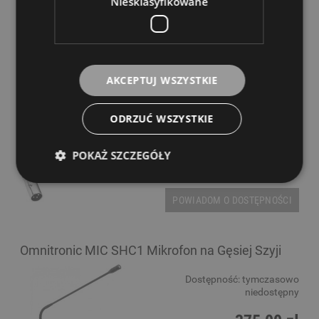
Niesklasyfikowane
51,00 zł
POWIADOM O DOSTĘPNOŚCI
AKCEPTUJ WSZYSTKIE
Monacor XLR 703 JSM
ODRZUĆ WSZYSTKIE
Dostępność:
tymczasowo
niedostępny
POKAŻ SZCZEGÓŁY
114,00 zł
POWIADOM O DOSTĘPNOŚCI
Omnitronic MIC SHC1 Mikrofon na Gęsiej Szyji
Dostępność:
tymczasowo
niedostępny