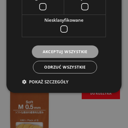
Niesklasyfikowane
AKCEPTUJ WSZYSTKIE
Gryzak - Yamaha Mouthpiece Patch 0,5mm S
Dostępność:
Dostępny
ODRZUĆ WSZYSTKIE
76,00 zł
POKAŻ SZCZEGÓŁY
DO KOSZYKA