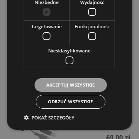
27,00 zł
Niezbędne
Wydajność
POWIADOM O DOSTĘPNOŚCI
Targetowanie
Funkcjonalność
Icon MIdiPort
Niesklasyfikowane
Dostępność:
tymczasowo
niedostępny
119,00 zł
AKCEPTUJ WSZYSTKIE
POWIADOM O DOSTĘPNOŚCI
ODRZUĆ WSZYSTKIE
Miditech Midilink Mini
POKAŻ SZCZEGÓŁY
Dostępność:
tymczasowo
niedostępny
69,00 zł