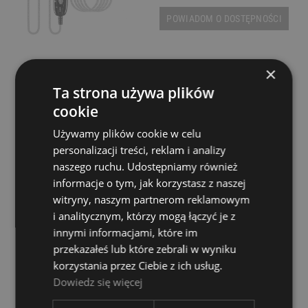
POWIADOM O DOSTĘPNOŚCI
×
Ta strona używa plików
Hosa USB-205AB 1,5m
cookie
Dostępność:
tymczasowo
Używamy plików cookie w celu
niedostępny
personalizacji treści, reklam i analizy
23,00 zł
naszego ruchu. Udostępniamy również
informacje o tym, jak korzystasz z naszej
POWIADOM O DOSTĘPNOŚCI
witryny, naszym partnerom reklamowym
i analitycznym, którzy mogą łączyć je z
innymi informacjami, które im
Hosa USB-210AB 3m
przekazałeś lub które zebrali w wyniku
korzystania przez Ciebie z ich usług.
Dostępność:
tymczasowo
Dowiedz się więcej
niedostępny