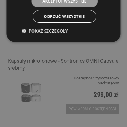
AKCEPTUJ WSZYSTKIE
299,00 zł
ODRZUĆ WSZYSTKIE
POWIADOM O DOSTĘPNOŚCI
POKAŻ SZCZEGÓŁY
Kapsuły mikrofonowe - Sontronics OMNI Capsule
srebrny
Dostępność:
tymczasowo
niedostępny
299,00 zł
POWIADOM O DOSTĘPNOŚCI