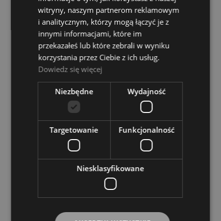
witryny, naszym partnerom reklamowym
i analitycznym, którzy mogą łączyć je z
innymi informacjami, które im
przekazałeś lub które zebrali w wyniku
Kapsuła mikrofonowa - Zoom MSH 6
korzystania przez Ciebie z ich usług.
Dostępność:
tymczasowo
Dowiedz się więcej
niedostępny
Niezbędne
Wydajność
395,00 zł
POWIADOM O DOSTĘPNOŚCI
Targetowanie
Funkcjonalność
Kapsuły mikrofonowe - Sontronics HYPER
Niesklasyfikowane
Capsule srebrny
Dostępność:
tymczasowo
niedostępny