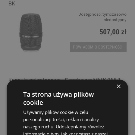
BK
Dostępność:
tymczasowo
niedostępny
507,00 zł
POWIADOM O DOSTĘPNOŚCI
Kapsuła mikrofonowa - Sennheiser MMK 965-1
×
BK
Ta strona używa plików
Dostępność:
tymczasowo
cookie
niedostępny
Używamy plików cookie w celu
2 135,00 zł
personalizacji treści, reklam i analizy
naszego ruchu. Udostępniamy również
POWIADOM O DOSTĘPNOŚCI
informacje o tym, jak korzystasz z naszej