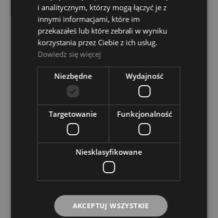
i analitycznym, którzy mogą łączyć je z
Dostępność:
Dostępny
innymi informacjami, które im
969,00 zł
przekazałeś lub które zebrali w wyniku
korzystania przez Ciebie z ich usług.
Dowiedz się więcej
DO KOSZYKA
Niezbędne
Wydajność
Electro Harmonix Bass Balls
Dostępność:
Dostępny
Targetowanie
Funkcjonalność
345,00 zł
Niesklasyfikowane
DO KOSZYKA
AKCEPTUJ WSZYSTKIE