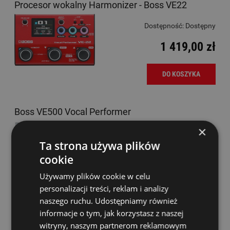
Procesor wokalny Harmonizer - Boss VE22
Dostępność:
Dostępny
1 419,00 zł
DO KOSZYKA
Boss VE500 Vocal Performer
×
Dostępność:
Dostępny
Ta strona używa plików
1 890,00 zł
cookie
Używamy plików cookie w celu
DO KOSZYKA
personalizacji treści, reklam i analizy
naszego ruchu. Udostępniamy również
informacje o tym, jak korzystasz z naszej
Boss VE5RD Procesor wokalny
witryny, naszym partnerom reklamowym