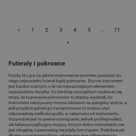
«
1
2
3
4
5
...
71
»
Futerały i pokrowce
Każdy, kto gra na jakimś instrumencie powinien posiadać do
niego odpowiedni futerał bądź pokrowiec. Etui na instrument
jest bardzo ważnym, o ile nie najważniejszym elementem
wyposażenia muzyka. Co bardziej oszczędnym wydawać się
może, że kupowanie pokrowców to zbędny wydatek, bo
instrument nieużywany można odstawić na specjalny statyw, a
jeśli przyjdzie gdzieś go transportować to można użyć
odpowiedniej wielkości pudła, w zależności od instrumentu.
Oczywiście jest to pewne rozwiązanie, jednak profesjonaliści,
ale także początkujący muzycy, którym dobro instrumentu nie
jest obojętne, z pewnością nie pójdą tym tropem. Podobnie jak
dbamy o nasze smartfony, odziewając je w silikonowe czy