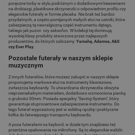
poręczne torby w stylu podróżnym z dodatkowymi kieszeniami
na drobiazgi, plastikowe skrzyneczki o odpowiednim profilu czy
eleganckie futerały w formie plecaka. Nie brak też bardzo
przydatnych, a często pomijanych małych etui na ustniki, które
zabezpieczą tę newralgiczną część instrumentu dętego,
takiego jak puzon czy saksofon. W kolekcji tej dominują
wysokiej klasy produkty stworzone przez najlepszych
producentów, do których zaliczamy:
Yamahę, Adamsa, A&S
czy Ever Play
.
Pozostałe futerały w naszym sklepie
muzycznym
Z innych futerałów, które możesz zakupić w naszym sklepie
proponujemy markowe etui na instrumenty klawiszowe,
zwłaszcza keyboardy. To utwardzana skrzyneczka obszyta
nieprzemakalnym materiałem, dodatkowo wzmocniona pianką
o grubości 30mm. Posiada specjalny "Saving-System", który
gwarantuje stuprocentowe zabezpieczenie instrumentu. Do
tego futerał wyposażony jest w solidną rączkę i praktyczne
kółka do łatwiejszego transportu keyboardu.
A poza futerałami na keybord, w dziale tym znajdziesz też
przeróżne opakowania na mikrofony. Są to eleganckie walizki