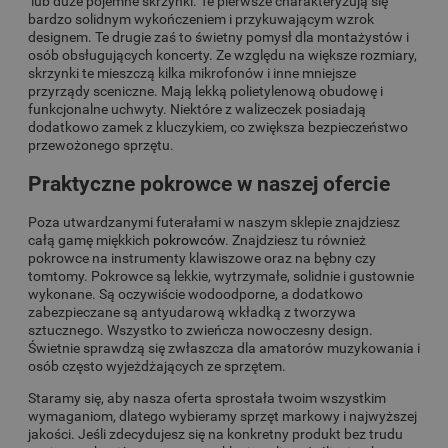
lub duże pojemne skrzynki. Te pierwsze charakteryzują się
bardzo solidnym wykończeniem i przykuwającym wzrok
designem. Te drugie zaś to świetny pomysł dla montażystów i
osób obsługujących koncerty. Ze względu na większe rozmiary,
skrzynki te mieszczą kilka mikrofonów i inne mniejsze
przyrządy sceniczne. Mają lekką polietylenową obudowę i
funkcjonalne uchwyty. Niektóre z walizeczek posiadają
dodatkowo zamek z kluczykiem, co zwiększa bezpieczeństwo
przewożonego sprzętu.
Praktyczne pokrowce w naszej ofercie
Poza utwardzanymi futerałami w naszym sklepie znajdziesz
całą gamę miękkich
pokrowców
. Znajdziesz tu również
pokrowce na instrumenty klawiszowe oraz na bębny czy
tomtomy. Pokrowce są lekkie, wytrzymałe, solidnie i gustownie
wykonane. Są oczywiście wodoodporne, a dodatkowo
zabezpieczane są antyudarową wkładką z tworzywa
sztucznego. Wszystko to zwieńcza nowoczesny design.
Świetnie sprawdzą się zwłaszcza dla amatorów muzykowania i
osób często wyjeżdżających ze sprzętem.
Staramy się, aby nasza oferta sprostała twoim wszystkim
wymaganiom, dlatego wybieramy sprzęt markowy i najwyższej
jakości. Jeśli zdecydujesz się na konkretny produkt bez trudu