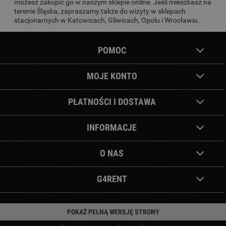
możesz zakupić go w naszym sklepie online. Jeśli mieszkasz na
terenie Śląska, zapraszamy także do wizyty w sklepach
stacjonarnych w Katowicach, Gliwicach, Opolu i Wrocławiu.
POMOC
MOJE KONTO
PŁATNOŚCI I DOSTAWA
INFORMACJE
O NAS
G4RENT
POKAŻ PEŁNĄ WERSJĘ STRONY