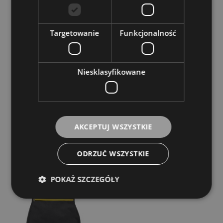
Targetowanie
Funkcjonalność
Niesklasyfikowane
Stefy Line GB100UB Pokrowiec na ukulele
barytonowe
Dostępność:
Dostępny
AKCEPTUJ WSZYSTKIE
45,00 zł
ODRZUĆ WSZYSTKIE
DO KOSZYKA
POKAŻ SZCZEGÓŁY