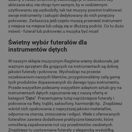
skórzane etui, nie chcąc tym samym, by w codziennym
użytkowaniu się uszkodziły, tak też muzycy powinni traktować
swoje instrumenty i zakupić dedykowany do nich poręczny
pokrowiec. Zwłaszcza jeśli często muszą przenieść instrument
z miejsca na miejsce lub udają się w dłuższą podróż. Co tu dużo
mówić - futerał lub pokrowiec u muzyka być musi!
Świetny wybór futerałów dla
instrumentów dętych
W naszym sklepie muzycznym Ragtime wiemy doskonale, jak
ważnym sprzętem dla grających na instrumentach są dobrej
jakości futerały i pokrowce. Wychodząc na przeciw
oczekiwaniom naszych klientów, przygotowaliśmy całą gamę
tych produktów dopasowanych do danego typu instrumentu.
Przede wszystkim polecamy wszystkim adeptom sztuki gry na
instrumentach dętych zapoznanie się z naszą ofertą w
kategorii "
Dęte
". Prezentujemy tutaj najróżniejsze futerały i
pokrowce na flety, trąbki, saksofony, harmonijki itp. Znajdziesz
wśród nich opakowania z najwyższej jakości materiałów,
odporne na otarcia, zniszczenia i wilgoć. Wiele z oferowanych
futerałów zawiera dodatkowe praktyczne kieszonki, które
umożliwią zapakowanie nut czy przedmiotów osobistych.
Znajdziesz tu usztywniane futerały z elegancką wyściółką,