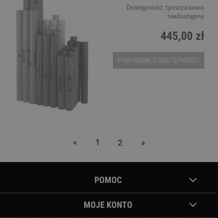
Dostępność:
tymczasowo
niedostępny
445,00 zł
POWIADOM O DOSTĘPNOŚCI
«
1
2
»
POMOC
MOJE KONTO