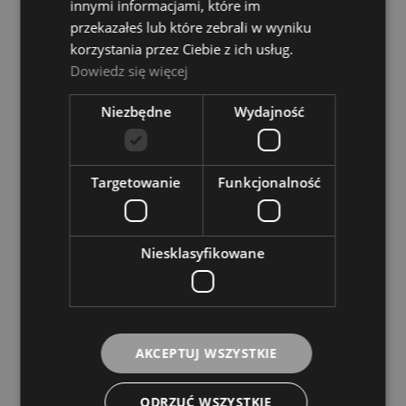
innymi informacjami, które im
Dostępność:
Dostępny
przekazałeś lub które zebrali w wyniku
399,00 zł
korzystania przez Ciebie z ich usług.
Dowiedz się więcej
DO KOSZYKA
Niezbędne
Wydajność
Targetowanie
Funkcjonalność
Nino Nino980WH Mini Steel Tongue Drum
Dostępność:
Dostępny
Niesklasyfikowane
160,00 zł
DO KOSZYKA
AKCEPTUJ WSZYSTKIE
ODRZUĆ WSZYSTKIE