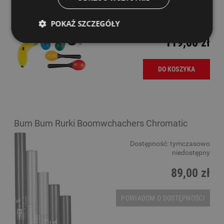
Nino NINOSET13 Zestaw 7 Perkusjonalii
Dostępność:
Dostępny
POKAŻ SZCZEGÓŁY
119,00 zł
DO KOSZYKA
Bum Bum Rurki Boomwchachers Chromatic
Dostępność:
tymczasowo
niedostępny
89,00 zł
POWIADOM O DOSTĘPNOŚCI