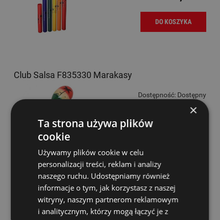
DO KOSZYKA
Club Salsa F835330 Marakasy
Dostępność:
Dostępny
×
55,00 zł
Ta strona używa plików
cookie
DO KOSZYKA
Używamy plików cookie w celu
personalizacji treści, reklam i analizy
naszego ruchu. Udostępniamy również
informacje o tym, jak korzystasz z naszej
Hluru Wangyou TWR15-14 Red Lotus Drum 14"
witryny, naszym partnerom reklamowym
15 ton
i analitycznym, którzy mogą łączyć je z