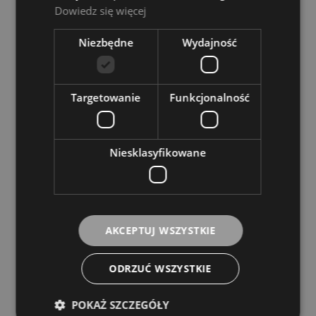
Dowiedz się więcej
Niezbędne
Wydajność
Gitara Elektroklasyczna 4/4 - Cordoba C7 CE CD
Targetowanie
Funkcjonalność
Dostępność:
Dostępny
3 559,00 zł
Niesklasyfikowane
DO KOSZYKA
AKCEPTUJ WSZYSTKIE
ODRZUĆ WSZYSTKIE
POKAŻ SZCZEGÓŁY