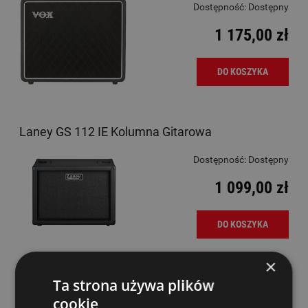
Dostępność:
Dostępny
1 175,00 zł
DO KOSZYKA
Laney GS 112 IE Kolumna Gitarowa
Dostępność:
Dostępny
1 099,00 zł
DO KOSZYKA
×
Laney GS 212 IE Kolumna Gitarowa
Ta strona używa plików
cookie