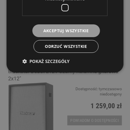
gitarowa
Dostępność:
tymczasowo
niedostępny
1 269,00 zł
AKCEPTUJ WSZYSTKIE
POWIADOM O DOSTĘPNOŚCI
ODRZUĆ WSZYSTKIE
POKAŻ SZCZEGÓŁY
Blackstar Debut 212V Czarny Kolumna gitarowa
2x12"
Dostępność:
tymczasowo
niedostępny
1 259,00 zł
POWIADOM O DOSTĘPNOŚCI