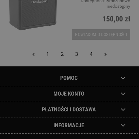
Dostępność:
tymczasowo
niedostępny
150,00 zł
POWIADOM O DOSTĘPNOŚCI
«
1
2
3
4
»
POMOC
MOJE KONTO
PŁATNOŚCI I DOSTAWA
INFORMACJE