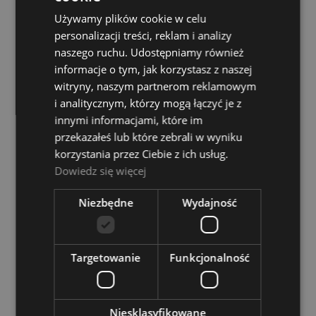
Dostępność:
Dostępny
Używamy plików cookie w celu
1 399,00 zł
personalizacji treści, reklam i analizy
naszego ruchu. Udostępniamy również
DO KOSZYKA
informacje o tym, jak korzystasz z naszej
witryny, naszym partnerom reklamowym
i analitycznym, którzy mogą łączyć je z
Blackstar Artist FR 100 Special 100W Kolumna
innymi informacjami, które im
gitarowa
przekazałeś lub które zebrali w wyniku
korzystania przez Ciebie z ich usług.
Dostępność:
tymczasowo
Dowiedz się więcej
niedostępny
1 449,00 zł
Niezbędne
Wydajność
POWIADOM O DOSTĘPNOŚCI
Targetowanie
Funkcjonalność
Blackstar Artist FR 50 Standard 50W Kolumna
Niesklasyfikowane