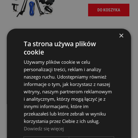
DO KOSZYKA
×
Ta strona używa plików
Focusrite Vocaster Broadcast Kit
cookie
Dostępność:
Dostępny
Używamy plików cookie w celu
849,00 zł
personalizacji treści, reklam i analizy
naszego ruchu. Udostępniamy również
informacje o tym, jak korzystasz z naszej
DO KOSZYKA
witryny, naszym partnerom reklamowym
i analitycznym, którzy mogą łączyć je z
innymi informacjami, które im
BlackMagic Design ATEM Mini Pro ISO Mikser
przekazałeś lub które zebrali w wyniku
Dostępność:
tymczasowo
korzystania przez Ciebie z ich usług.
niedostępny
Dowiedz się więcej