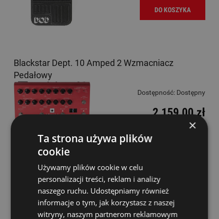
DO KOSZYKA
Blackstar Dept. 10 Amped 2 Wzmacniacz
Pedałowy
Dostępność:
Dostępny
2 159,00 zł
×
Ta strona używa plików
DO KOSZYKA
cookie
Używamy plików cookie w celu
Blackstar Dept. 10 Amped 3 Wzmacniacz
personalizacji treści, reklam i analizy
Pedałowy
naszego ruchu. Udostępniamy również
informacje o tym, jak korzystasz z naszej
Dostępność:
Dostępny
witryny, naszym partnerom reklamowym