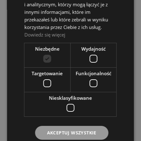
2 065,00 zł
i analitycznym, którzy mogą łączyć je z
innymi informacjami, które im
przekazałeś lub które zebrali w wyniku
DO KOSZYKA
korzystania przez Ciebie z ich usług.
Dowiedz się więcej
Footswitch - Boss GA-FC
Niezbędne
Wydajność
Dostępność:
Dostępny
475,00 zł
Targetowanie
Funkcjonalność
DO KOSZYKA
Niesklasyfikowane
Footswitch - Line 6 FBV 3
Dostępność:
Dostępny
AKCEPTUJ WSZYSTKIE
1 199,00 zł