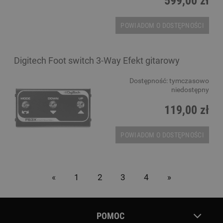
599,00 zł
POWIADOM O DOSTĘPNOŚCI
Digitech Foot switch 3-Way Efekt gitarowy
Dostępność:
tymczasowo
niedostępny
119,00 zł
POWIADOM O DOSTĘPNOŚCI
«
1
2
3
4
»
POMOC