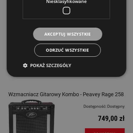
Niesklasyfikowane
Wzmacniacz Gitarowy Kombo - Marshall Micro
Amp MS 2C Classic
Dostępność:
Dostępny
AKCEPTUJ WSZYSTKIE
159,00 zł
ODRZUĆ WSZYSTKIE
DO KOSZYKA
POKAŻ SZCZEGÓŁY
Wzmacniacz Gitarowy Kombo - Peavey Rage 258
Dostępność:
Dostępny
749,00 zł