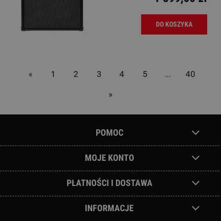
DO KOSZYKA
«
1
2
3
4
5
...
40
»
POMOC
MOJE KONTO
PŁATNOŚCI I DOSTAWA
INFORMACJE