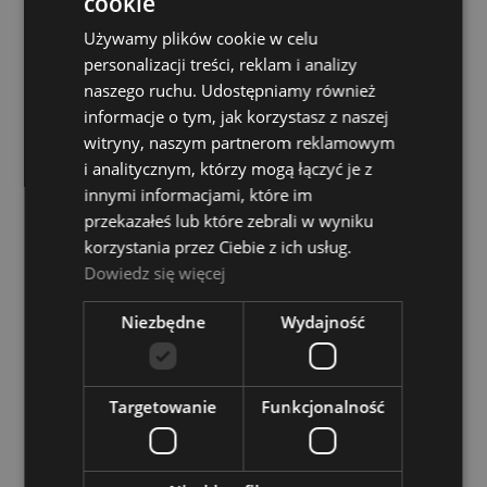
cookie
Looper
Używamy plików cookie w celu
Dostępność:
Dostępny
personalizacji treści, reklam i analizy
349,00 zł
naszego ruchu. Udostępniamy również
informacje o tym, jak korzystasz z naszej
witryny, naszym partnerom reklamowym
DO KOSZYKA
i analitycznym, którzy mogą łączyć je z
innymi informacjami, które im
przekazałeś lub które zebrali w wyniku
Wzmacniacz Basowy Kombo - Peavey MAX 150
korzystania przez Ciebie z ich usług.
Dostępność:
Dostępny
Dowiedz się więcej
1 589,00 zł
Niezbędne
Wydajność
DO KOSZYKA
Targetowanie
Funkcjonalność