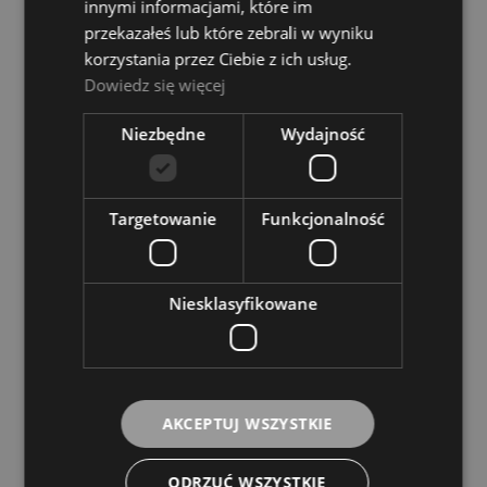
innymi informacjami, które im
Dostępność:
duża ilość
przekazałeś lub które zebrali w wyniku
13,50 zł
korzystania przez Ciebie z ich usług.
Dowiedz się więcej
DO KOSZYKA
Niezbędne
Wydajność
Targetowanie
Funkcjonalność
Niesklasyfikowane
Stroik do saksofonu sopranowego - Vandoren
Sopran ZZ 3,0
AKCEPTUJ WSZYSTKIE
Dostępność:
duża ilość
13,00 zł
ODRZUĆ WSZYSTKIE