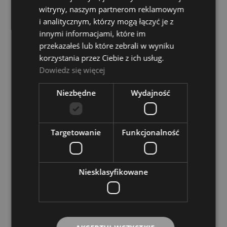
witryny, naszym partnerom reklamowym
i analitycznym, którzy mogą łączyć je z
innymi informacjami, które im
przekazałeś lub które zebrali w wyniku
TC Helicon GoXLR Mic Mikrofon dynamiczny
korzystania przez Ciebie z ich usług.
lektorski
Dowiedz się więcej
Dostępność:
Dostępny
Niezbędne
Wydajność
305,00 zł
DO KOSZYKA
Targetowanie
Funkcjonalność
Niesklasyfikowane