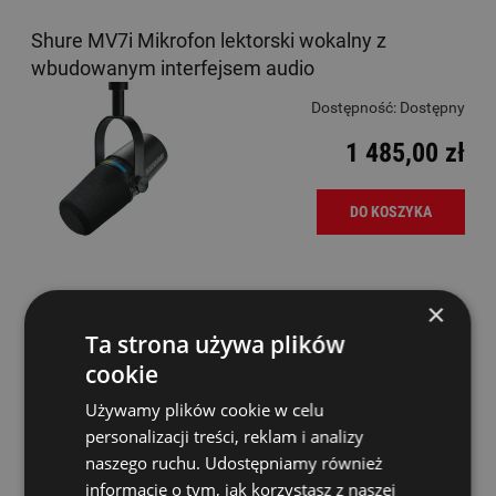
Shure MV7i Mikrofon lektorski wokalny z
wbudowanym interfejsem audio
Dostępność:
Dostępny
1 485,00 zł
DO KOSZYKA
×
Shure MV7X Mikrofon dynamiczny do podcastów
Ta strona używa plików
cookie
Dostępność:
Dostępny
Używamy plików cookie w celu
799,00 zł
personalizacji treści, reklam i analizy
naszego ruchu. Udostępniamy również
DO KOSZYKA
informacje o tym, jak korzystasz z naszej