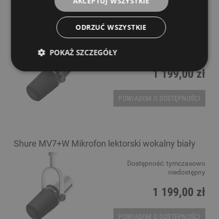
AKCEPTUJ WSZYSTKIE
Shure MV7+K Mikrofon lektorski wokalny czarny
ODRZUĆ WSZYSTKIE
Dostępność:
tymczasowo
POKAŻ SZCZEGÓŁY
niedostępny
1 199,00 zł
POWIADOM O DOSTĘPNOŚCI
Shure MV7+W Mikrofon lektorski wokalny biały
Dostępność:
tymczasowo
niedostępny
1 199,00 zł
POWIADOM O DOSTĘPNOŚCI