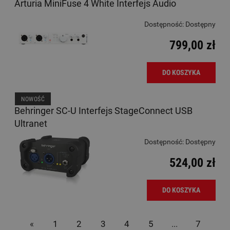
Arturia MiniFuse 4 White Interfejs Audio
Dostępność:
Dostępny
799,00 zł
DO KOSZYKA
NOWOŚĆ
Behringer SC-U Interfejs StageConnect USB
Ultranet
Dostępność:
Dostępny
524,00 zł
DO KOSZYKA
«
1
2
3
4
5
...
7