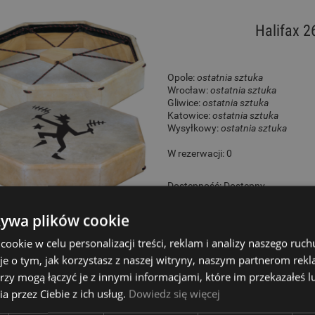
Halifax 2
Opole:
ostatnia sztuka
Wrocław:
ostatnia sztuka
Gliwice:
ostatnia sztuka
Katowice:
ostatnia sztuka
Wysyłkowy:
ostatnia sztuka
W rezerwacji: 0
Dostępność:
Dostępny
260,00 zł
żywa plików cookie
okie w celu personalizacji treści, reklam i analizy naszego ru
je o tym, jak korzystasz z naszej witryny, naszym partnerom re
rzy mogą łączyć je z innymi informacjami, które im przekazałeś l
Halifax 1925 Planera 
a przez Ciebie z ich usług.
Dowiedz się więcej