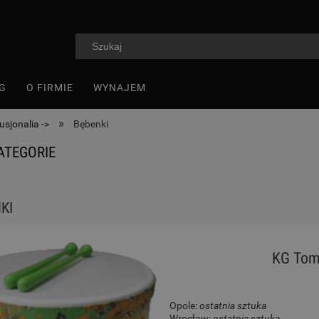
G
O FIRMIE
WYNAJEM
»
usjonalia ->
Bębenki
ATEGORIE
KI
KG Tom
Opole:
ostatnia sztuka
Wrocław:
ostatnia sztuka