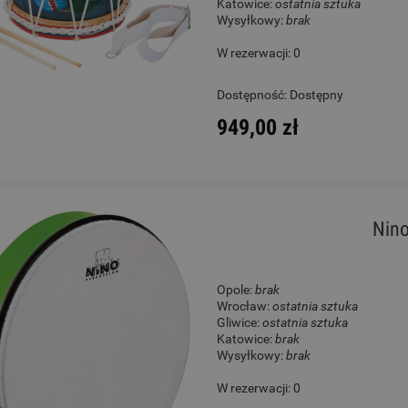
Katowice:
ostatnia sztuka
Wysyłkowy:
brak
W rezerwacji: 0
Dostępność:
Dostępny
949,00 zł
Nin
Opole:
brak
Wrocław:
ostatnia sztuka
Gliwice:
ostatnia sztuka
Katowice:
brak
Wysyłkowy:
brak
W rezerwacji: 0