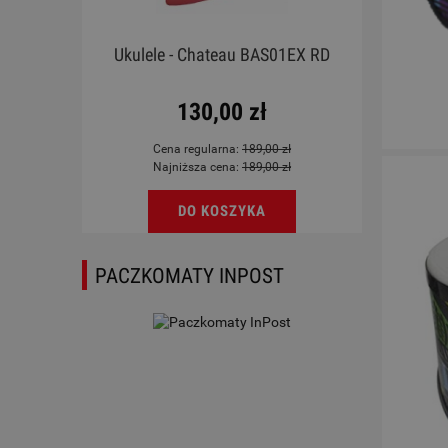
rdoba
Ukulele - Chateau BAS01EX RD
a
130,00 zł
Cena regularna:
189,00 zł
Najniższa cena:
189,00 zł
DO KOSZYKA
PACZKOMATY INPOST