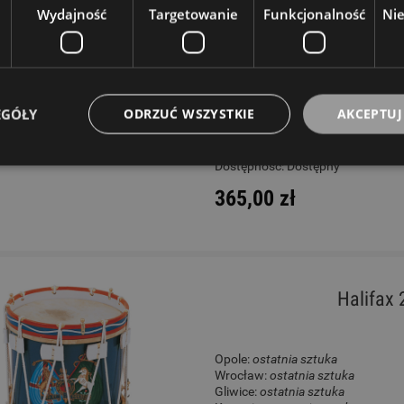
Wydajność
Targetowanie
Funkcjonalność
Ni
Opole:
ostatnia sztuka
Wrocław:
ostatnia sztuka
Gliwice:
ostatnia sztuka
Katowice:
ostatnia sztuka
Wysyłkowy:
brak
EGÓŁY
ODRZUĆ WSZYSTKIE
AKCEPTUJ
W rezerwacji: 0
Dostępność:
Dostępny
365,00 zł
Halifax
Opole:
ostatnia sztuka
Wrocław:
ostatnia sztuka
Gliwice:
ostatnia sztuka