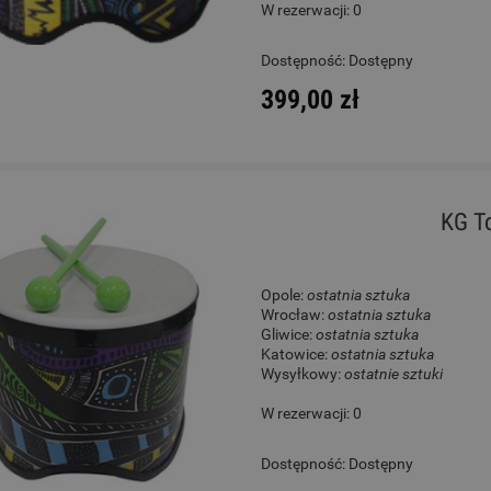
W rezerwacji: 0
World Max DC660W
Gitara Klasyczna 4/4 - Co
Dostępność:
Dostępny
Protege C1 Matiz Cora
399,00 zł
419,00 zł
930,00 zł
Cena regularna:
502,00 zł
Cena regularna:
1 089,00 zł
Najniższa cena:
502,00 zł
Najniższa cena:
1 089,00 zł
KG T
DO KOSZYKA
DO KOSZYKA
Opole:
ostatnia sztuka
Wrocław:
ostatnia sztuka
Gliwice:
ostatnia sztuka
Katowice:
ostatnia sztuka
Wysyłkowy:
ostatnie sztuki
W rezerwacji: 0
Dostępność:
Dostępny