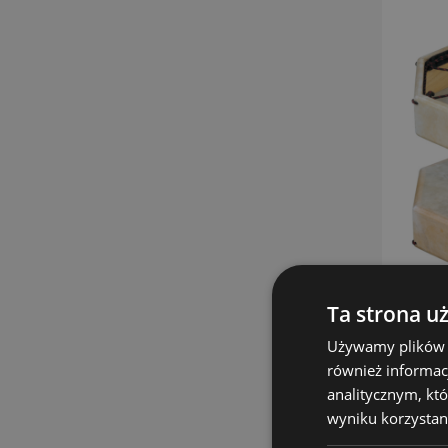
Ta strona u
Używamy plików co
również informac
analitycznym, któ
wyniku korzystani