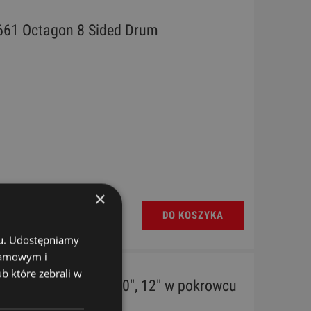
661 Octagon 8 Sided Drum
×
DO KOSZYKA
chu. Udostępniamy
klamowym i
ub które zebrali w
Frame Drum Set 8", 10", 12" w pokrowcu