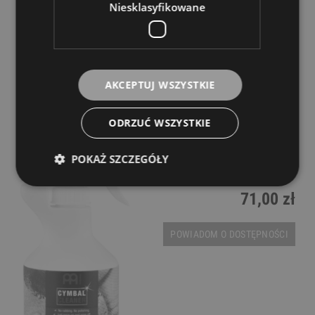
Niesklasyfikowane
AKCEPTUJ WSZYSTKIE
Meinl MCCL Cymbal Cleaner Środek do
ODRZUĆ WSZYSTKIE
czyszczenia talerzy perkusyjnych
POKAŻ SZCZEGÓŁY
Dostępność:
tymczasowo
niedostępny
71,00 zł
POWIADOM O DOSTĘPNOŚCI