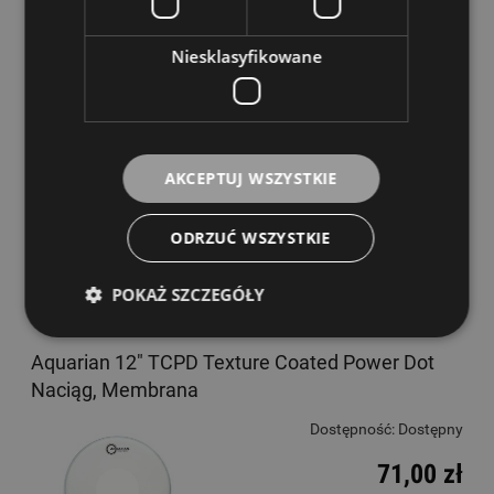
Niesklasyfikowane
Remo 8" Ambassador Hazy
Dostępność:
Dostępny
53,00 zł
AKCEPTUJ WSZYSTKIE
ODRZUĆ WSZYSTKIE
DO KOSZYKA
POKAŻ SZCZEGÓŁY
Aquarian 12" TCPD Texture Coated Power Dot
Naciąg, Membrana
Dostępność:
Dostępny
71,00 zł