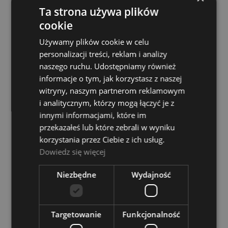
Ta strona używa plików
Evans 14" STD
cookie
Dostępność:
Dostępny
Używamy plików cookie w celu
114,00 zł
personalizacji treści, reklam i analizy
naszego ruchu. Udostępniamy również
informacje o tym, jak korzystasz z naszej
DO KOSZYKA
witryny, naszym partnerom reklamowym
i analitycznym, którzy mogą łączyć je z
innymi informacjami, które im
przekazałeś lub które zebrali w wyniku
Remo 14" Encore Ambassador Clear Naciąg,
korzystania przez Ciebie z ich usług.
Membrana
Dowiedz się więcej
Dostępność:
Dostępny
Niezbędne
Wydajność
40,00 zł
Targetowanie
Funkcjonalność
DO KOSZYKA