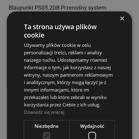
Blaupunkt PS05.2DB Przenośny system
nagłośnieniowy
×
Ta strona używa plików
Dostępność:
Dostępny
cookie
699,00 zł
Używamy plików cookie w celu
personalizacji treści, reklam i analizy
DO KOSZYKA
naszego ruchu. Udostępniamy również
informacje o tym, jak korzystasz z naszej
witryny, naszym partnerom reklamowym
Mobilny system wzmacniający - Monacor TXA
i analitycznym, którzy mogą łączyć je z
110
innymi informacjami, które im
przekazałeś lub które zebrali w wyniku
Dostępność:
Dostępny
korzystania przez Ciebie z ich usług.
1 497,00 zł
Dowiedz się więcej
Niezbędne
Wydajność
DO KOSZYKA