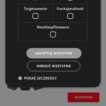
Targetowanie
Funkcjonalność
Mobilny wzmacniacz głosu - Monacor WAP5
Dostępność:
Dostępny
Niesklasyfikowane
399,00 zł
DO KOSZYKA
AKCEPTUJ WSZYSTKIE
Mobilny zestaw nagłośnieniowy - Fender
ODRZUĆ WSZYSTKIE
Passport Conference S2
Dostępność:
Dostępny
POKAŻ SZCZEGÓŁY
2 249,00 zł
DO KOSZYKA