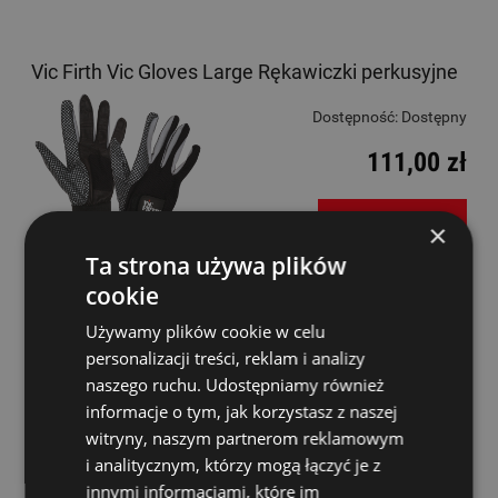
Vic Firth Vic Gloves Large Rękawiczki perkusyjne
Dostępność:
Dostępny
111,00 zł
DO KOSZYKA
×
Ta strona używa plików
cookie
NOWOŚĆ
Zildjian Touchscreen Drummer's Gloves Large
Używamy plików cookie w celu
personalizacji treści, reklam i analizy
Dostępność:
Dostępny
naszego ruchu. Udostępniamy również
119,00 zł
informacje o tym, jak korzystasz z naszej
witryny, naszym partnerom reklamowym
i analitycznym, którzy mogą łączyć je z
DO KOSZYKA
innymi informacjami, które im