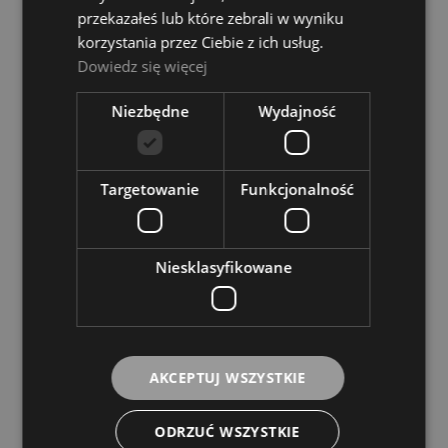
przekazałeś lub które zebrali w wyniku
korzystania przez Ciebie z ich usług.
Dowiedz się więcej
Meinl MDG XL
Niezbędne
Wydajność
Dostępność:
tymczasowo
niedostępny
117,00 zł
Targetowanie
Funkcjonalność
POWIADOM O DOSTĘPNOŚCI
Niesklasyfikowane
AKCEPTUJ WSZYSTKIE
Meinl MDGFL L
ODRZUĆ WSZYSTKIE
Dostępność:
tymczasowo