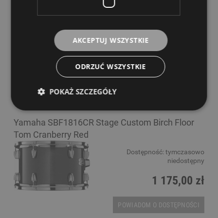
Yamaha SBF1615RBL Stage Custom Birch Floor
Tom Raven Black
Dostępność:
tymczasowo
AKCEPTUJ WSZYSTKIE
niedostępny
1 037,00 zł
ODRZUĆ WSZYSTKIE
POWIADOM O DOSTĘPNOŚCI
POKAŻ SZCZEGÓŁY
Yamaha SBF1816CR Stage Custom Birch Floor
Tom Cranberry Red
Dostępność:
tymczasowo
niedostępny
1 175,00 zł
POWIADOM O DOSTĘPNOŚCI