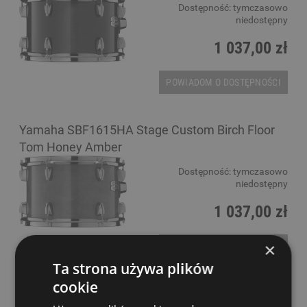
Dostępność:
tymczasowo
niedostępny
1 037,00 zł
POWIADOM O DOSTĘPNOŚCI
Yamaha SBF1615HA Stage Custom Birch Floor
Tom Honey Amber
Dostępność:
tymczasowo
niedostępny
1 037,00 zł
×
POWIADOM O DOSTĘPNOŚCI
Ta strona używa plików
cookie
Yamaha SBF1615NW Stage Custom Birch Floor