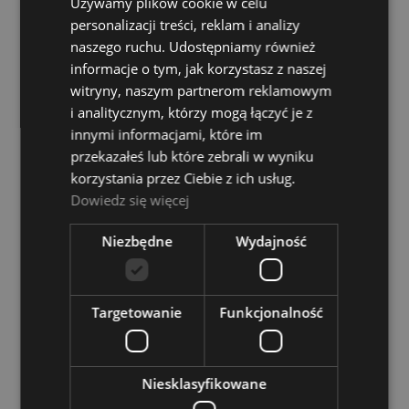
Używamy plików cookie w celu
Tom Natural Wood
personalizacji treści, reklam i analizy
Dostępność:
tymczasowo
naszego ruchu. Udostępniamy również
niedostępny
informacje o tym, jak korzystasz z naszej
1 037,00 zł
witryny, naszym partnerom reklamowym
i analitycznym, którzy mogą łączyć je z
innymi informacjami, które im
POWIADOM O DOSTĘPNOŚCI
przekazałeś lub które zebrali w wyniku
korzystania przez Ciebie z ich usług.
Dowiedz się więcej
Yamaha SBF1615PWH Stage Custom Birch Floor
Tom Pure White
Niezbędne
Wydajność
Dostępność:
tymczasowo
niedostępny
1 037,00 zł
Targetowanie
Funkcjonalność
POWIADOM O DOSTĘPNOŚCI
Niesklasyfikowane