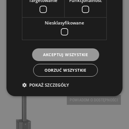
Targetowanie
Funkcjonalność
Dostępność:
Dostępny
4 699,00 zł
Niesklasyfikowane
DO KOSZYKA
Aktywny szerokopasmowy system kolumnowy -
AKCEPTUJ WSZYSTKIE
HK Audio Polar 12
Dostępność:
tymczasowo
ODRZUĆ WSZYSTKIE
niedostępny
3 889,00 zł
POKAŻ SZCZEGÓŁY
POWIADOM O DOSTĘPNOŚCI