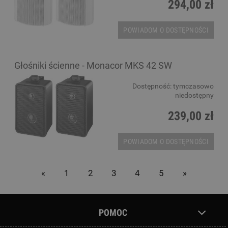
294,00 zł
POWIADOM O DOSTĘPNOŚCI
Głośniki ścienne - Monacor MKS 42 SW
Dostępność:
tymczasowo
niedostępny
239,00 zł
POWIADOM O DOSTĘPNOŚCI
«
1
2
3
4
5
»
POMOC