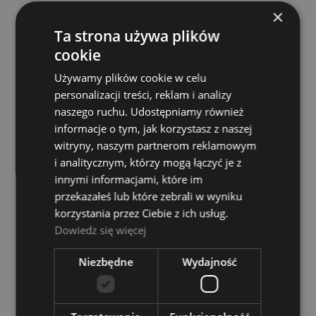
×
Ta strona używa plików
cookie
Zestaw nagłośnieniowy - RH Sound PP 2112 ADX
CB
Używamy plików cookie w celu
personalizacji treści, reklam i analizy
Dostępność:
Dostępny
naszego ruchu. Udostępniamy również
999,00 zł
informacje o tym, jak korzystasz z naszej
witryny, naszym partnerom reklamowym
i analitycznym, którzy mogą łączyć je z
DO KOSZYKA
innymi informacjami, które im
przekazałeś lub które zebrali w wyniku
korzystania przez Ciebie z ich usług.
Dowiedz się więcej
Niezbędne
Wydajność
Zestaw nagłośnieniowy - Yamaha Stagepas
600BT