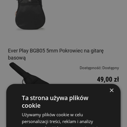
Ever Play BGB05 5mm Pokrowiec na gitarę
basową
Dostępność:
Dostępny
49,00 zł
×
DO KOSZYKA
Ta strona używa plików
cookie
Używamy plików cookie w celu
Ever Play F 116 Acoustic Bass Hard case Futerał
personalizacji treści, reklam i analizy
do basu akustycznego