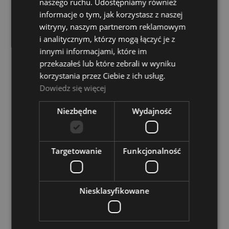
naszego ruchu. Udostępniamy również
informacje o tym, jak korzystasz z naszej
Dostępność:
Dostępny
witryny, naszym partnerom reklamowym
359,00 zł
i analitycznym, którzy mogą łączyć je z
innymi informacjami, które im
DO KOSZYKA
przekazałeś lub które zebrali w wyniku
korzystania przez Ciebie z ich usług.
Dowiedz się więcej
Niezbędne
Wydajność
Futerał na Gitarę Basową - Ever Play F 139
Dostępność:
Dostępny
Targetowanie
Funkcjonalność
359,00 zł
DO KOSZYKA
Niesklasyfikowane
Futerał na Gitarę Basową - Ever Play PB1