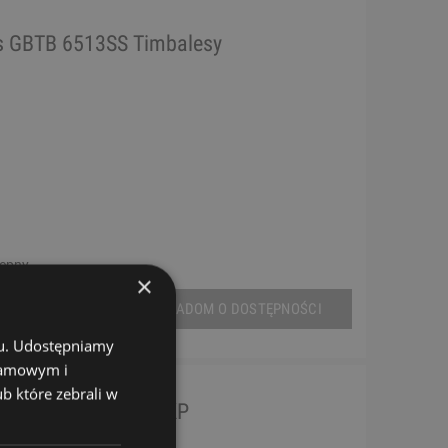
s GBTB 6513SS Timbalesy
tępny
×
POWIADOM O DOSTĘPNOŚCI
chu. Udostępniamy
klamowym i
ub które zebrali w
n Percussion LP257 KP