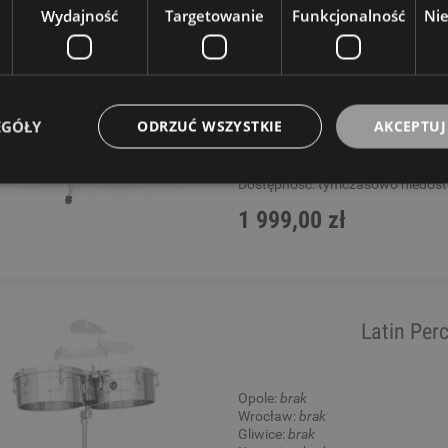
Wydajność
Targetowanie
Funkcjonalność
Ni
Opole:
brak
Wrocław:
brak
Gliwice:
brak
Katowice:
brak
Wysyłkowy:
brak
EGÓŁY
ODRZUĆ WSZYSTKIE
AKCEPTUJ
W rezerwacji: 0
Dostępność:
tymczasowo niedos
1 999,00 zł
Latin Per
Opole:
brak
Wrocław:
brak
Gliwice:
brak