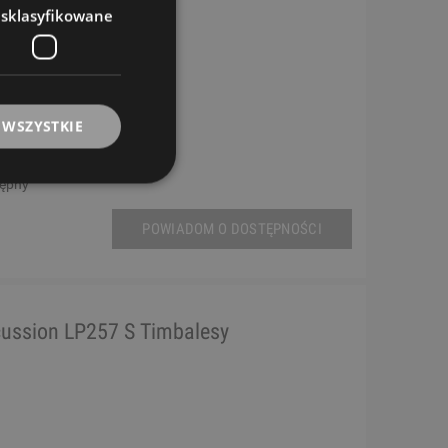
esklasyfikowane
 WSZYSTKIE
tępny
POWIADOM O DOSTĘPNOŚCI
cussion LP257 S Timbalesy