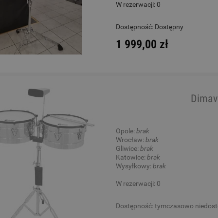
W rezerwacji: 0
World Max DC660W
Gitara Klasyczna 4/4 - Co
Dostępność:
Dostępny
Protege C1 Matiz Cora
1 999,00 zł
419,00 zł
930,00 zł
Cena regularna:
502,00 zł
Cena regularna:
1 089,00 zł
Najniższa cena:
502,00 zł
Najniższa cena:
1 089,00 zł
Dimav
DO KOSZYKA
DO KOSZYKA
Opole:
brak
Wrocław:
brak
Gliwice:
brak
Katowice:
brak
Wysyłkowy:
brak
W rezerwacji: 0
Dostępność:
tymczasowo niedos