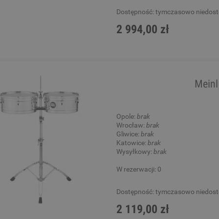
Dostępność:
tymczasowo niedos
2 994,00 zł
Mein
Opole:
brak
Wrocław:
brak
Gliwice:
brak
Katowice:
brak
Wysyłkowy:
brak
W rezerwacji: 0
Dostępność:
tymczasowo niedos
2 119,00 zł