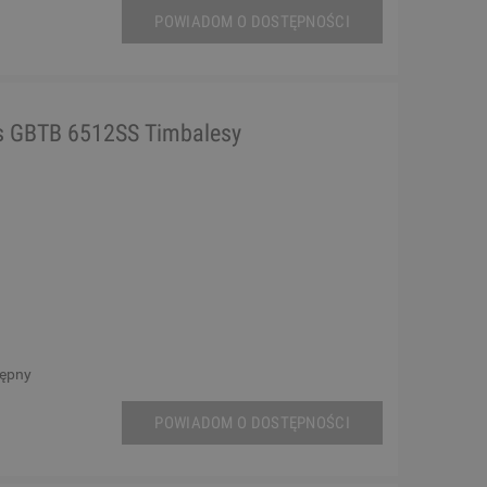
POWIADOM O DOSTĘPNOŚCI
s GBTB 6512SS Timbalesy
tępny
POWIADOM O DOSTĘPNOŚCI