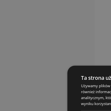
Ta strona u
Używamy plików co
również informac
analitycznym, któ
wyniku korzystani