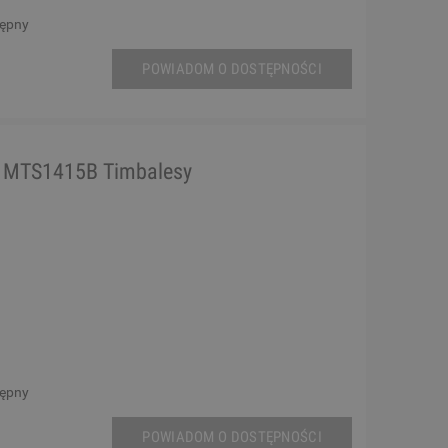
tępny
POWIADOM O DOSTĘPNOŚCI
l MTS1415B Timbalesy
tępny
POWIADOM O DOSTĘPNOŚCI