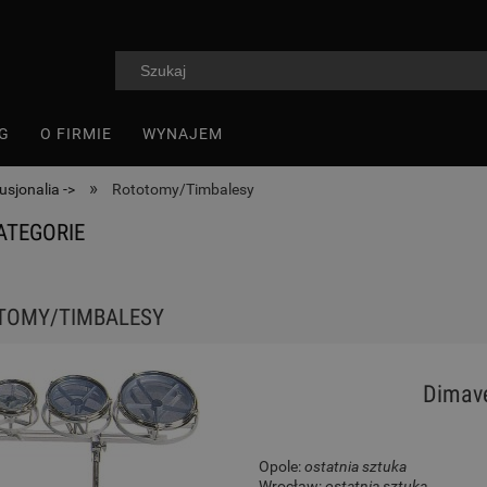
G
O FIRMIE
WYNAJEM
»
usjonalia ->
Rototomy/Timbalesy
ATEGORIE
TOMY/TIMBALESY
Dimave
Opole:
ostatnia sztuka
Wrocław:
ostatnia sztuka