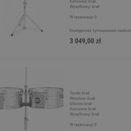
Katowice:
brak
Wysyłkowy:
brak
W rezerwacji: 0
Dostępność:
tymczasowo niedos
3 049,00 zł
Opole:
brak
Wrocław:
brak
Gliwice:
brak
Katowice:
brak
Wysyłkowy:
brak
W rezerwacji: 0