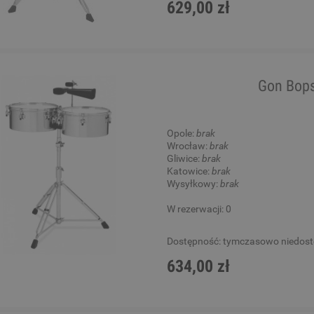
629,00 zł
Gon Bop
Opole:
brak
Wrocław:
brak
Gliwice:
brak
Katowice:
brak
Wysyłkowy:
brak
W rezerwacji: 0
Dostępność:
tymczasowo niedos
634,00 zł