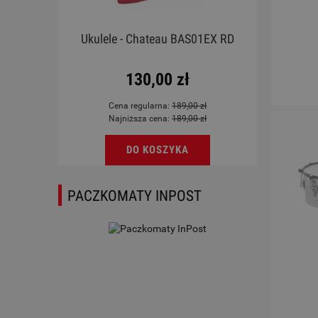
rdoba
Ukulele - Chateau BAS01EX RD
a
130,00 zł
Cena regularna:
189,00 zł
Najniższa cena:
189,00 zł
DO KOSZYKA
PACZKOMATY INPOST