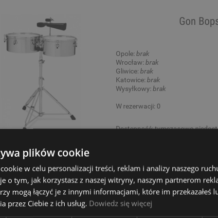
Gon Bop
Opole:
brak
Wrocław:
brak
Gliwice:
brak
Katowice:
brak
Wysyłkowy:
brak
W rezerwacji: 0
Dostępność:
tymczasowo niedos
658,00 zł
żywa plików cookie
okie w celu personalizacji treści, reklam i analizy naszego ru
je o tym, jak korzystasz z naszej witryny, naszym partnerom re
rzy mogą łączyć je z innymi informacjami, które im przekazałeś l
Lati
a przez Ciebie z ich usług.
Dowiedz się więcej