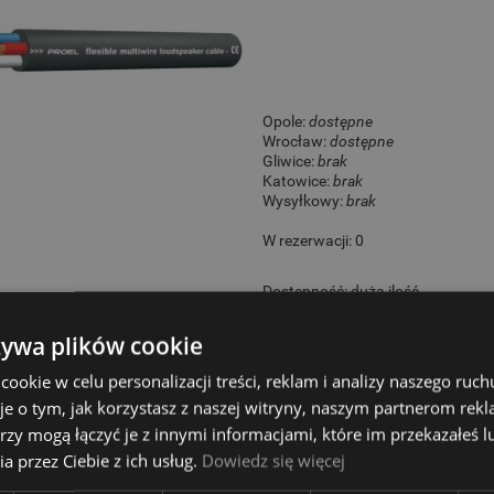
Opole:
dostępne
Wrocław:
dostępne
Gliwice:
brak
Katowice:
brak
Wysyłkowy:
brak
W rezerwacji: 0
Dostępność:
duża ilość
25,00 zł
żywa plików cookie
okie w celu personalizacji treści, reklam i analizy naszego ru
je o tym, jak korzystasz z naszej witryny, naszym partnerom re
rzy mogą łączyć je z innymi informacjami, które im przekazałeś l
a przez Ciebie z ich usług.
Dowiedz się więcej