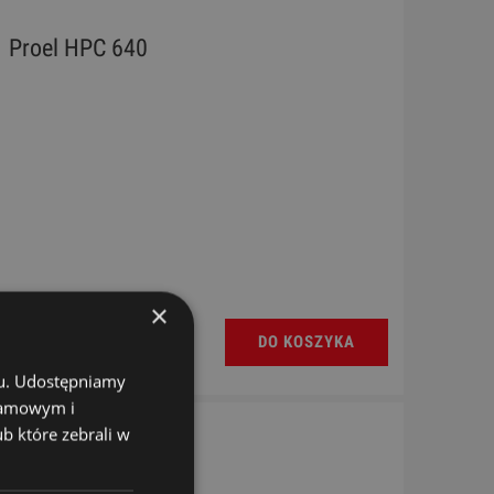
Proel HPC 640
×
DO KOSZYKA
chu. Udostępniamy
klamowym i
ub które zebrali w
Klotz TP 414