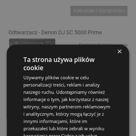
POWIADOM O DOSTĘPNOŚCI
Odtwarzacz - Denon DJ SC 5000 Prime
Dostępność:
tymczasowo
×
niedostępny
Ta strona używa plików
5 589,00 zł
cookie
Używamy plików cookie w celu
POWIADOM O DOSTĘPNOŚCI
personalizacji treści, reklam i analizy
naszego ruchu. Udostępniamy również
informacje o tym, jak korzystasz z naszej
witryny, naszym partnerom reklamowym
i analitycznym, którzy mogą łączyć je z
Odtwarzacz - Denon DJ SC 5000M Prime
innymi informacjami, które im
przekazałeś lub które zebrali w wyniku
Dostępność:
tymczasowo
korzystania przez Ciebie z ich usług.