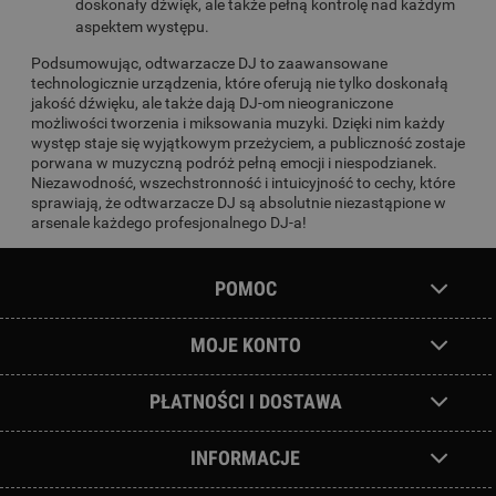
doskonały dźwięk, ale także pełną kontrolę nad każdym
aspektem występu.
Podsumowując, odtwarzacze DJ to zaawansowane
technologicznie urządzenia, które oferują nie tylko doskonałą
jakość dźwięku, ale także dają DJ-om nieograniczone
możliwości tworzenia i miksowania muzyki. Dzięki nim każdy
występ staje się wyjątkowym przeżyciem, a publiczność zostaje
porwana w muzyczną podróż pełną emocji i niespodzianek.
Niezawodność, wszechstronność i intuicyjność to cechy, które
sprawiają, że odtwarzacze DJ są absolutnie niezastąpione w
arsenale każdego profesjonalnego DJ-a!
POMOC
MOJE KONTO
PŁATNOŚCI I DOSTAWA
INFORMACJE