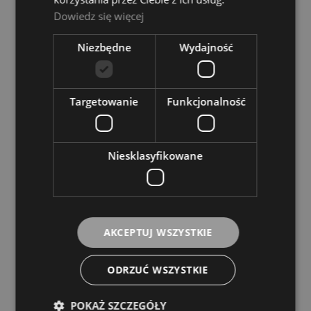
niedostępny
Dowiedz się więcej
5 589,00 zł
Niezbędne
Wydajność
POWIADOM O DOSTĘPNOŚCI
Targetowanie
Funkcjonalność
Odtwarzacz - Denon Professional DN300Z
Niesklasyfikowane
Dostępność:
tymczasowo
niedostępny
1 999,00 zł
AKCEPTUJ WSZYSTKIE
POWIADOM O DOSTĘPNOŚCI
ODRZUĆ WSZYSTKIE
Odtwarzacz - Numark CDN 77 USB
POKAŻ SZCZEGÓŁY
Dostępność:
tymczasowo