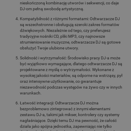
nieskończoną kombinację utworów i sekwencji, co daje
DJ-om pełną swobodę artystyczną.
Kompatybilność z różnymi formatami: Odtwarzacze DJ
są wszechstronne i obsługują szeroki zakres formatów
dźwiękowych. Niezależnie od tego, czy preferujesz
tradycyjne nośniki CD, pliki MP3, czy najnowsze
strumieniowanie muzyczne, odtwarzacze DJ są gotowe
obsłużyć Twoje ulubione utwory.
Solidność i wytrzymałość: Środowisko pracy DJ-a może
być wyjątkowo wymagające, dlatego odtwarzacze DJ są
projektowane z myślą o wytrzymałości. Wykonane z
wysokiej jakości materiałów, są odporne na wstrząsy, pył
oraz intensywne użytkowanie, co gwarantuje
niezawodność podczas występów na żywo czy w innych
warunkach.
Łatwość integracji: Odtwarzacze DJ można
bezproblemowo zintegrować z innymi elementami
zestawu DJ-a, takimi jak mikser, kontrolery czy systemy
nagłaśniające. Dzięki temu DJ ma pewność, że całość
działa jako spójna jednostka, zapewniając nie tylko