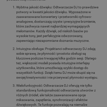
Wybitna jakość dźwięku: Odtwarzacze DJ to prawdziwe
potwory w kwestii jakości dźwięku. Wyposażone w
zaawansowane konwertery i przetworniki cyfrowo-
analogowe, dostarczają czyste i precyzyjne brzmienie,
które zachwyca nawet najbardziej wymagających
melomanów. Każdy dźwięk, od niskich basów po
wysokie tony, jest perfekcyjnie odwzorowany,
zapewniając niezapomniane doznania muzyczne.
Intuicyjna obsługa: Projektanci odtwarzaczy DJ zdają
sobie sprawę, że płynność i prostota obsługi są
kluczowe podczas trwającej kilka godzin sesji. Dlatego
też, większość modeli posiada intuicyjne interfejsy
użytkownika, które umożliwiają szybki dostęp do
wszystkich funkcji. Dzięki temu DJ może skupić się na
swojej kreatywności i nie przerywać płynności występu.
Wielofunkcyjność: Odtwarzacze DJ oferują nie tylko
standardową funkcjonalność odtwarzania utworów z
różnych źródeł, ale także zaawansowane opcje
miksowania, zapętlenia, synchronizacji i efektów
dźwiękowych. Te funkcje pozwalają na niemalże