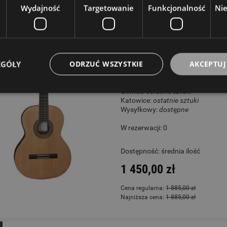
Wydajność
Targetowanie
Funkcjonalność
Ni
A
Gitara Klasyczna
EGÓŁY
ODRZUĆ WSZYSTKIE
AKCEPTUJ
Opole:
ostatnie sztuki
Wrocław:
ostatnie sztuki
Gliwice:
ostatnie sztuki
Katowice:
ostatnie sztuki
Wysyłkowy:
dostępne
W rezerwacji: 0
Dostępność:
średnia ilość
1 450,00 zł
Cena regularna:
1 885,00 zł
Najniższa cena:
1 885,00 zł