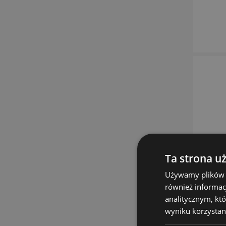
Ta strona u
Używamy plików co
również informac
analitycznym, któ
wyniku korzystani