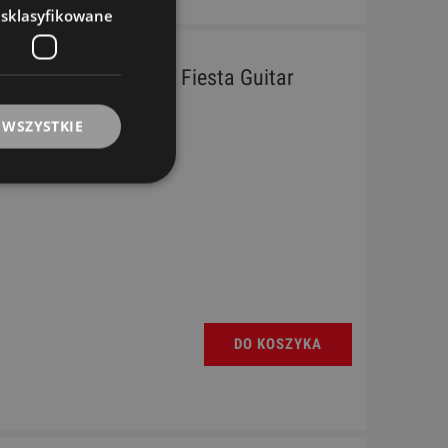
esklasyfikowane
 4/4 - Kremona F65C Fiesta Guitar
 WSZYSTKIE
DO KOSZYKA