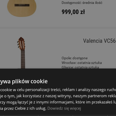
Dostępność:
średnia ilość
999,00 zł
Valencia VC56
Opole:
dostępne
Wrocław:
ostatnia sztuka
Gliwice:
ostatnia sztuka
Katowice:
ostatnie sztuki
Wysyłkowy:
brak
żywa plików cookie
W rezerwacji: 0
okie w celu personalizacji treści, reklam i analizy naszego ru
je o tym, jak korzystasz z naszej witryny, naszym partnerom re
Dostępność:
średnia ilość
rzy mogą łączyć je z innymi informacjami, które im przekazałeś l
489,00 zł
a przez Ciebie z ich usług.
Dowiedz się więcej