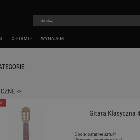
G
O FIRMIE
WYNAJEM
ATEGORIE
CZNE ->
A
Gitara Klasyczna 
Opole:
ostatnie sztuki
Wrocław:
ostatnie sztuki