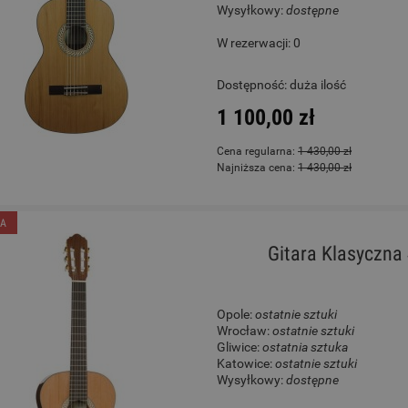
Wysyłkowy:
dostępne
W rezerwacji: 0
ele - Chateau BAS01FV GN
Dragon's Drums Climb #276
Fade Zestaw Perkusyj
Dostępność:
duża ilość
130,00 zł
2 500,00 zł
1 100,00 zł
Cena regularna:
189,00 zł
Cena regularna:
2 999,00 zł
Cena regularna:
1 430,00 zł
Najniższa cena:
189,00 zł
Najniższa cena:
2 999,00 zł
Najniższa cena:
1 430,00 zł
DO KOSZYKA
DO KOSZYKA
A
Gitara Klasyczna 
Opole:
ostatnie sztuki
Wrocław:
ostatnie sztuki
Gliwice:
ostatnia sztuka
Katowice:
ostatnie sztuki
Wysyłkowy:
dostępne