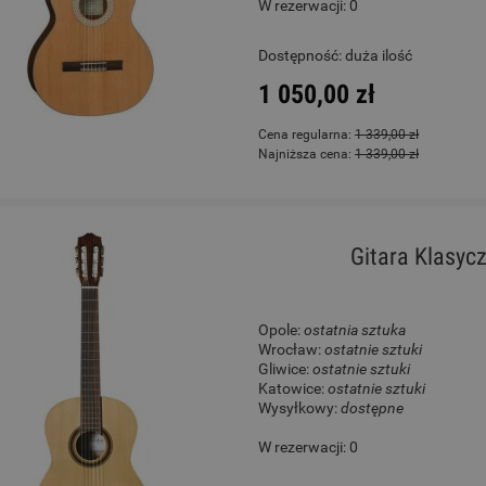
W rezerwacji: 0
Dostępność:
duża ilość
1 050,00 zł
Cena regularna:
1 339,00 zł
Najniższa cena:
1 339,00 zł
Gitara Klasyc
Opole:
ostatnia sztuka
Wrocław:
ostatnie sztuki
Gliwice:
ostatnie sztuki
Katowice:
ostatnie sztuki
Wysyłkowy:
dostępne
W rezerwacji: 0