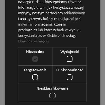
naszego ruchu. Udostępniamy również
399,00 zł
informacje o tym, jak korzystasz z naszej
witryny, naszym partnerom reklamowym
DO KOSZYKA
i analitycznym, którzy mogą łączyć je z
innymi informacjami, które im
przekazałeś lub które zebrali w wyniku
korzystania przez Ciebie z ich usług.
Dowiedz się więcej
American DJ UV LED BAR 20 Belka UV
Niezbędne
Wydajność
Dostępność:
tymczasowo
niedostępny
549,00 zł
Targetowanie
Funkcjonalność
POWIADOM O DOSTĘPNOŚCI
Niesklasyfikowane
BeamZ LCB803 Led Bar Belka oświetleniowa