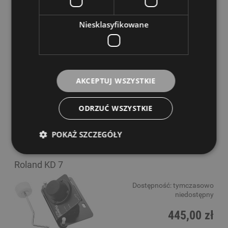
Niesklasyfikowane
Roland KD 220
Dostępność:
tymczasowo
niedostępny
AKCEPTUJ WSZYSTKIE
6 099,00 zł
ODRZUĆ WSZYSTKIE
POWIADOM O DOSTĘPNOŚCI
POKAŻ SZCZEGÓŁY
Roland KD 7
Dostępność:
tymczasowo
niedostępny
445,00 zł