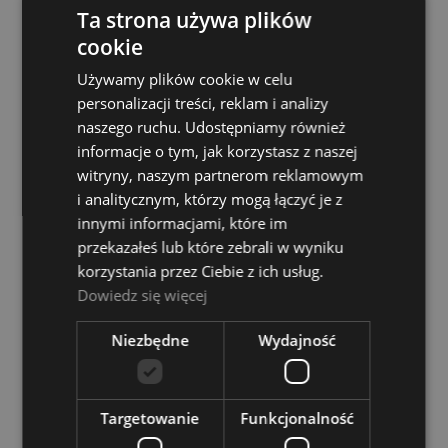
Ta strona używa plików
cookie
Roland KD 140 BC
Używamy plików cookie w celu
personalizacji treści, reklam i analizy
Dostępność:
tymczasowo
niedostępny
naszego ruchu. Udostępniamy również
informacje o tym, jak korzystasz z naszej
3 549,00 zł
witryny, naszym partnerom reklamowym
i analitycznym, którzy mogą łączyć je z
POWIADOM O DOSTĘPNOŚCI
innymi informacjami, które im
przekazałeś lub które zebrali w wyniku
korzystania przez Ciebie z ich usług.
Dowiedz się więcej
Roland KD 180
Dostępność:
tymczasowo
Niezbędne
Wydajność
niedostępny
3 529,00 zł
Targetowanie
Funkcjonalność
POWIADOM O DOSTĘPNOŚCI