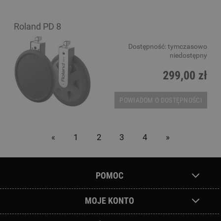
Roland PD 8
Dostępność:
tymczasowo
niedostępny
299,00 zł
POWIADOM O DOSTĘPNOŚCI
«
1
2
3
4
»
POMOC
MOJE KONTO