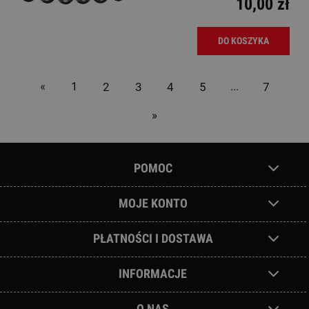
10,00 zł
DO KOSZYKA
«
1
2
3
4
5
...
7
»
POMOC
MOJE KONTO
PŁATNOŚCI I DOSTAWA
INFORMACJE
O NAS