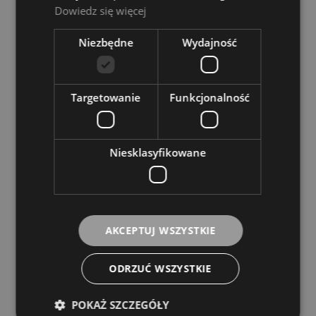
Dowiedz się więcej
DO KOSZYKA
Niezbędne
Wydajność
Targetowanie
Funkcjonalność
Music Nomad Cradle Cube MN206
Dostępność:
Dostępny
Niesklasyfikowane
110,00 zł
DO KOSZYKA
AKCEPTUJ WSZYSTKIE
ODRZUĆ WSZYSTKIE
POKAŻ SZCZEGÓŁY
Mayones PST 6 WHI