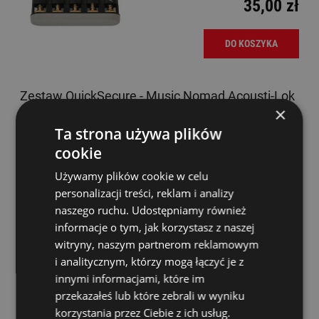
35,00 zł
DO KOSZYKA
Zestaw QuickSecure - Music Nomad Acousti-Lok
×
2 'n 1 Conversion Button MN274
Ta strona używa plików
Dostępność:
średnia ilość
cookie
32,00 zł
Używamy plików cookie w celu
personalizacji treści, reklam i analizy
DO KOSZYKA
naszego ruchu. Udostępniamy również
informacje o tym, jak korzystasz z naszej
witryny, naszym partnerom reklamowym
Cordoba Soundhole Cover
i analitycznym, którzy mogą łączyć je z
innymi informacjami, które im
Dostępność:
Dostępny
przekazałeś lub które zebrali w wyniku
korzystania przez Ciebie z ich usług.
87,00 zł