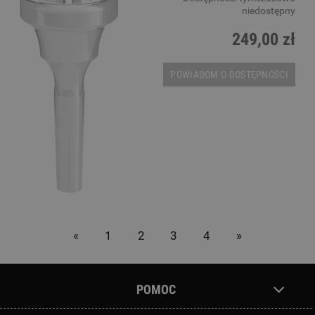
niedostępny
249,00 zł
POWIADOM O DOSTĘPNOŚCI
«
1
2
3
4
»
POMOC