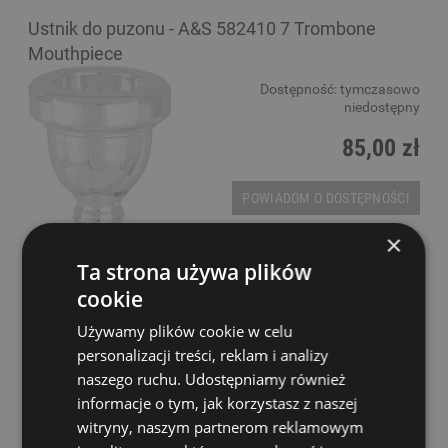
Ustnik do puzonu - A&S 582410 7 Trombone
Mouthpiece
Dostępność:
tymczasowo
niedostępny
85,00 zł
POWIADOM O DOSTĘPNOŚCI
×
Ta strona używa plików
cookie
Używamy plików cookie w celu
personalizacji treści, reklam i analizy
naszego ruchu. Udostępniamy również
informacje o tym, jak korzystasz z naszej
witryny, naszym partnerom reklamowym
Ustnik do puzonu - A&S 582415 11C Trombone