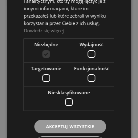
i analitycznym, którzy mogą łączyć je z
Mouthpiece
innymi informacjami, które im
Dostępność:
tymczasowo
przekazałeś lub które zebrali w wyniku
niedostępny
korzystania przez Ciebie z ich usług.
Dowiedz się więcej
85,00 zł
Niezbędne
Wydajność
POWIADOM O DOSTĘPNOŚCI
Targetowanie
Funkcjonalność
Niesklasyfikowane
Ustnik do puzonu - Gewa 6 1/2 AL
AKCEPTUJ WSZYSTKIE
Dostępność:
tymczasowo