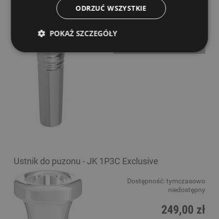
niedostępny
ODRZUĆ WSZYSTKIE
95,00 zł
POKAŻ SZCZEGÓŁY
POWIADOM O DOSTĘPNOŚCI
Ustnik do puzonu - JK 1P3C Exclusive
Dostępność:
tymczasowo
niedostępny
249,00 zł